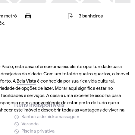
m metrô
-
3 banheiros
óx.
 Paulo
, esta casa oferece uma excelente oportunidade para
desejadas da cidade. Com um total de quatro quartos, o imóvel
nforto. A
Bela Vista
é conhecida por sua rica vida cultural,
edade de opções de lazer. Morar aqui significa estar no
s facilidades e serviços. A casa é uma excelente escolha para
espaçoso com a conveniência de estar perto de tudo que a
Itens indisponíveis
hecer este imóvel e descobrir todas as vantagens de viver na
Banheira de hidromassagem
Varanda
Piscina privativa