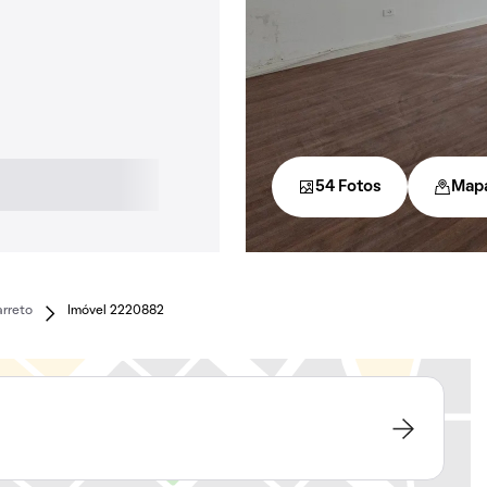
54 Fotos
Map
arreto
Imóvel 2220882