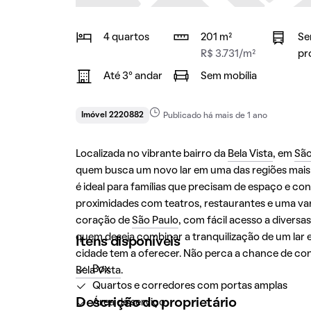
4 quartos
201 m²
Se
R$ 3.731/m²
pr
Até 3° andar
Sem mobília
Imóvel 2220882
Publicado há mais de 1 ano
Localizada no vibrante bairro da
Bela Vista
, em
São
quem busca um novo lar em uma das regiões mais 
é ideal para famílias que precisam de espaço e co
proximidades com teatros, restaurantes e uma vari
coração de
São Paulo
, com fácil acesso a diversa
quem deseja combinar a tranquilização de um lar 
Itens disponíveis
cidade tem a oferecer. Não perca a chance de con
Box
Bela Vista
.
Quartos e corredores com portas amplas
Descrição do proprietário
Área de serviço