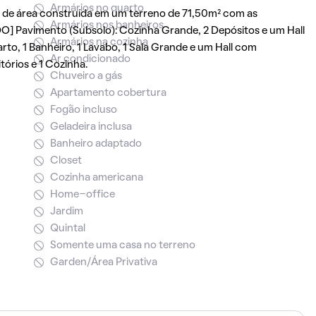
Armários no quarto
de área construída em um terreno de 71,50m² com as
Armários nos banheiros
] Pavimento (Subsolo): Cozinha Grande, 2 Depósitos e um Hall
Armários na cozinha
o, 1 Banheiro, 1 Lavabo, 1 Sala Grande e um Hall com
Ar condicionado
órios e 1 Cozinha.
Chuveiro a gás
Apartamento cobertura
Fogão incluso
Geladeira inclusa
Banheiro adaptado
Closet
Cozinha americana
Home-office
Jardim
Quintal
Somente uma casa no terreno
Garden/Área Privativa