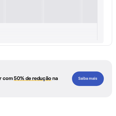
ar com
50% de redução
na
Saiba mais