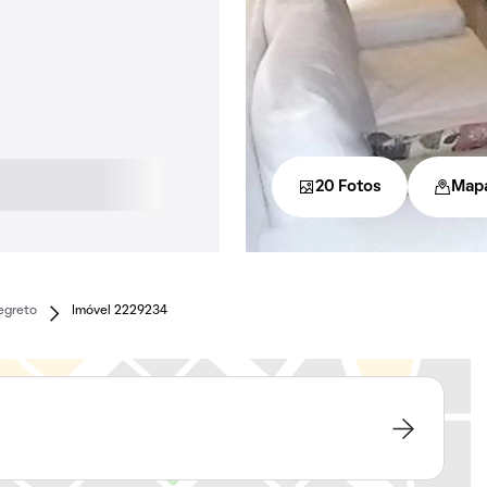
20 Fotos
Map
egreto
Imóvel 2229234