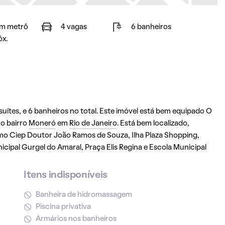
m metrô
4 vagas
6 banheiros
óx.
ítes, e 6 banheiros no total. Este imóvel está bem equipado O
no bairro
Moneró
em
Rio de Janeiro
. Está bem localizado,
omo Ciep Doutor João Ramos de Souza, Ilha Plaza Shopping,
icipal Gurgel do Amaral, Praça Elis Regina e Escola Municipal
Itens indisponíveis
Banheira de hidromassagem
Piscina privativa
Armários nos banheiros