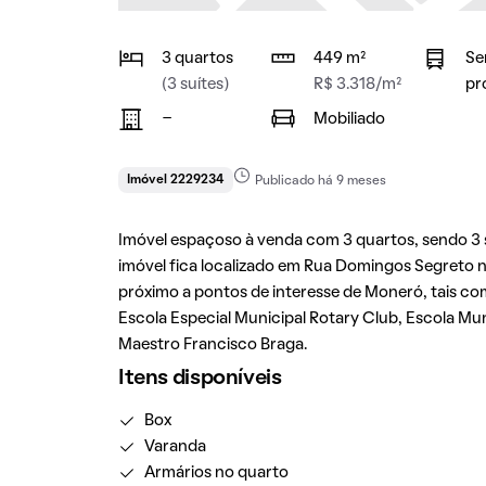
3 quartos
449 m²
Se
(3 suítes)
R$ 3.318/m²
pr
-
Mobiliado
Imóvel 2229234
Publicado há 9 meses
Imóvel espaçoso à venda com 3 quartos, sendo 3 su
imóvel fica localizado em Rua Domingos Segreto 
próximo a pontos de interesse de Moneró, tais c
Escola Especial Municipal Rotary Club, Escola Mun
Maestro Francisco Braga.
Itens disponíveis
Box
Varanda
Armários no quarto