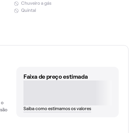
Chuveiro a gás
Quintal
Faixa de preço estimada
 o
Saiba como estimamos os valores
isão