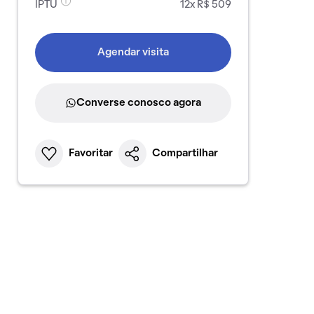
IPTU
12x R$ 509
Agendar visita
Converse conosco agora
Favoritar
Compartilhar