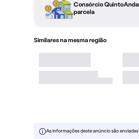
Consórcio QuintoAnd
parcela
Similares na mesma região
As informações deste anúncio são enviadas po