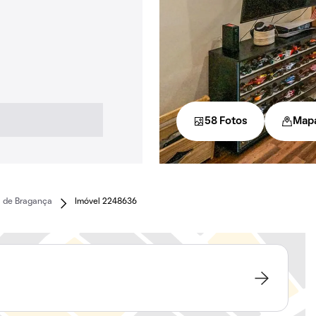
58 Fotos
Map
a de Bragança
Imóvel 2248636