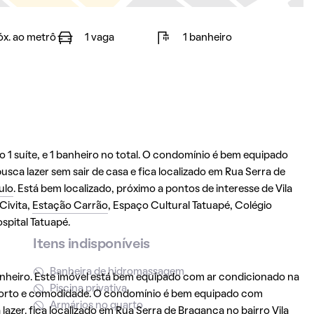
óx. ao metrô
1 vaga
1 banheiro
1 suíte, e 1 banheiro no total. O condomínio é bem equipado
sca lazer sem sair de casa e fica localizado em Rua Serra de
ulo
. Está bem localizado, próximo a pontos de interesse de Vila
Civita,
Estação Carrão
, Espaço Cultural Tatuapé, Colégio
spital Tatuapé.
Itens indisponíveis
Banheira de hidromassagem
nheiro. Este imóvel está bem equipado com ar condicionado na
Piscina privativa
nforto e comodidade. O condomínio é bem equipado com
Armários no quarto
azer. fica localizado em Rua Serra de Bragança no bairro Vila