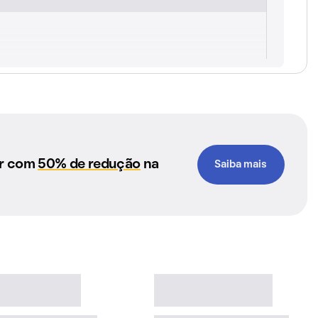
ar com
50% de redução
na
Saiba mais