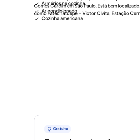
Armários na cozinha
Gomes Cardim em São Paulo. Está bem localizado, 
Ar condicionado
como Fatec Tatuapé - Victor Civita, Estação Carr
Cozinha americana
Gratuito