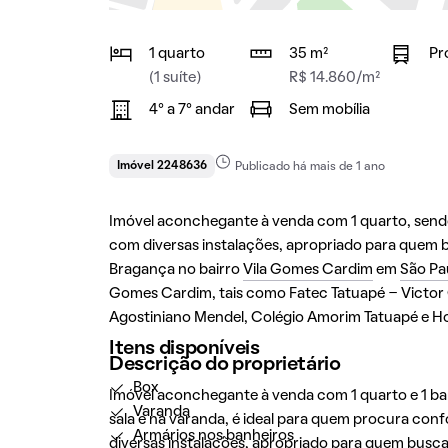
1 quarto
35 m²
Pr
(1 suíte)
R$ 14.860/m²
4° a 7° andar
Sem mobília
Imóvel 2248636
Publicado há mais de 1 ano
Imóvel aconchegante à venda com 1 quarto, sendo 
com diversas instalações, apropriado para quem bu
Bragança no bairro
Vila Gomes Cardim
em
São Pa
Gomes Cardim, tais como Fatec Tatuapé - Victor 
Agostiniano Mendel, Colégio Amorim Tatuapé e Ho
Itens disponíveis
Descrição do proprietário
Box
Imóvel aconchegante à venda com 1 quarto e 1 ba
Varanda
sala e na varanda, é ideal para quem procura co
Armários nos banheiros
diversas instalações, apropriado para quem busca l