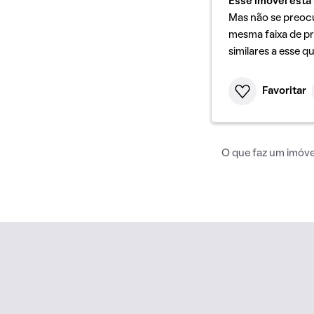
Esse imóvel está 
Mas não se preoc
mesma faixa de pr
similares a esse q
Favoritar
O que faz um imóvel