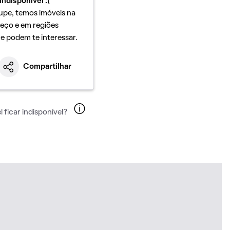
indisponível :(
upe, temos imóveis na
eço e em regiões
ue podem te interessar.
Compartilhar
 ficar indisponível?