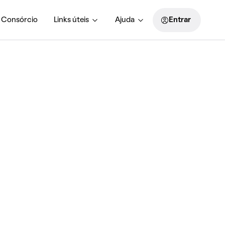
Consórcio
Links úteis
Ajuda
Entrar