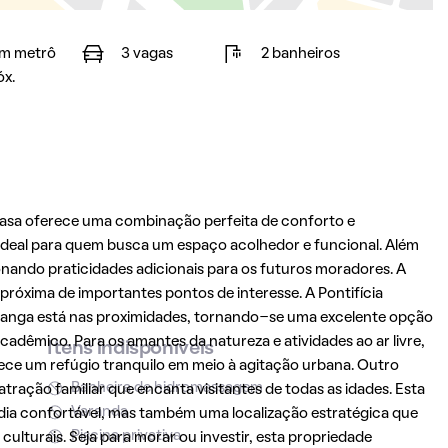
m metrô
3 vagas
2 banheiros
óx.
 casa oferece uma combinação perfeita de conforto e
 ideal para quem busca um espaço acolhedor e funcional. Além
onando praticidades adicionais para os futuros moradores. A
próxima de importantes pontos de interesse. A Pontifícia
anga está nas proximidades, tornando-se uma excelente opção
cadêmico. Para os amantes da natureza e atividades ao ar livre,
Itens indisponíveis
ece um refúgio tranquilo em meio à agitação urbana. Outro
Banheira de hidromassagem
atração familiar que encanta visitantes de todas as idades. Esta
Varanda
a confortável, mas também uma localização estratégica que
Piscina privativa
culturais. Seja para morar ou investir, esta propriedade