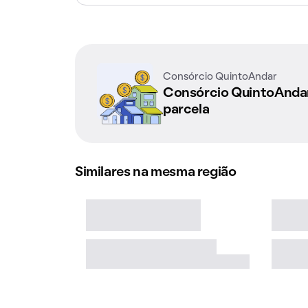
Consórcio QuintoAndar
Consórcio QuintoAnd
parcela
Similares na mesma região