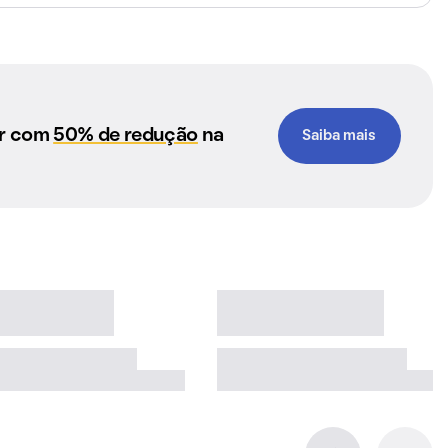
ar com
50% de redução
na
Saiba mais