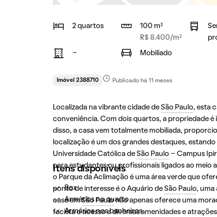
2 quartos
100 m²
Se
R$ 8.400/m²
pr
-
Mobiliado
Imóvel 2388710
Publicado há 11 meses
Localizada na vibrante cidade de
São Paulo
, esta
conveniência. Com dois quartos, a propriedade é
disso, a casa vem totalmente mobiliada, proporci
localização é um dos grandes destaques, estando 
Universidade Católica de
São Paulo
- Campus Ipir
para estudantes ou profissionais ligados ao meio a
Itens disponíveis
o Parque da Aclimação é uma área verde que ofer
Box
ponto de interesse é o Aquário de
São Paulo
, uma 
Armários no quarto
casa em
São Paulo
não apenas oferece uma moradi
Armários nos banheiros
facilita o acesso a diversas amenidades e atrações 