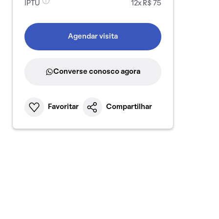
IPTU
12x R$ 75
Agendar visita
Converse conosco agora
Favoritar
Compartilhar