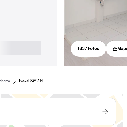
37 Fotos
Map
Roberto
Imóvel 2391314