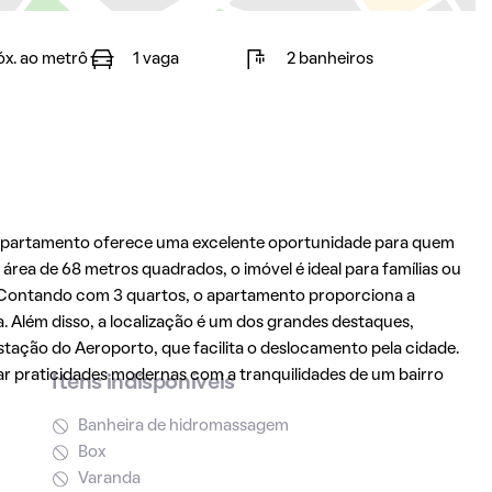
óx. ao metrô
1 vaga
2 banheiros
 apartamento oferece uma excelente oportunidade para quem
rea de 68 metros quadrados, o imóvel é ideal para famílias ou
. Contando com 3 quartos, o apartamento proporciona a
a. Além disso, a localização é um dos grandes destaques,
tação do Aeroporto, que facilita o deslocamento pela cidade.
ar praticidades modernas com a tranquilidades de um bairro
Itens indisponíveis
Banheira de hidromassagem
Box
Varanda