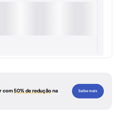
ar com
50% de redução
na
Saiba mais