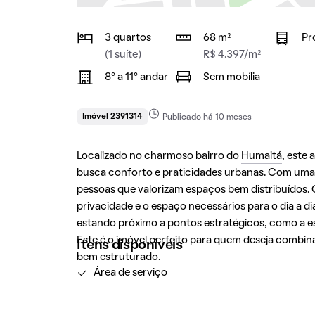
3 quartos
68 m²
Pr
(1 suíte)
R$ 4.397/m²
8° a 11° andar
Sem mobília
Imóvel 2391314
Publicado há 10 meses
Localizado no charmoso bairro do
Humaitá
, este
busca conforto e praticidades urbanas. Com uma á
pessoas que valorizam espaços bem distribuídos
privacidade e o espaço necessários para o dia a di
estando próximo a pontos estratégicos, como a es
Este é o imóvel perfeito para quem deseja combin
Itens disponíveis
bem estruturado.
Área de serviço