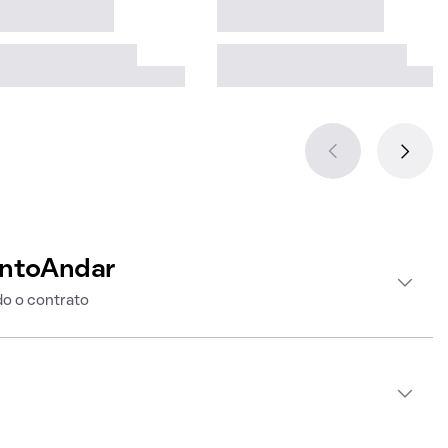
intoAndar
o o contrato