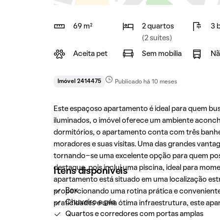
69 m²
2 quartos
3 
(2 suítes)
Aceita pet
Sem mobília
Nã
Imóvel 2414475
Publicado há 10 meses
Este espaçoso apartamento é ideal para quem bu
iluminados, o imóvel oferece um ambiente aconche
dormitórios, o apartamento conta com três banhe
moradores e suas visitas. Uma das grandes vantage
tornando-se uma excelente opção para quem possu
destaque, pois inclui uma piscina, ideal para mom
Itens disponíveis
apartamento está situado em uma localização estra
Box
proporcionando uma rotina prática e conveniente
Chuveiro a gás
praticidades e uma ótima infraestrutura, este apa
Quartos e corredores com portas amplas