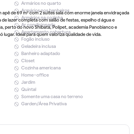
Armários no quarto
Armários nos banheiros
m apê de 69 m² com 2 suítes sala com enorme janela envidraçada
Armários na cozinha
 de lazer completa com salão de festas, espelho d água e
Ar condicionado
ada, perto do novo Shibata, Polipet, academia Panobianco e
Apartamento cobertura
 lugar. Ideal para quem valoriza qualidade de vida.
Fogão incluso
Geladeira inclusa
Banheiro adaptado
Closet
Cozinha americana
Home-office
Jardim
Quintal
Somente uma casa no terreno
Garden/Área Privativa