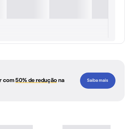
ar com
50% de redução
na
Saiba mais