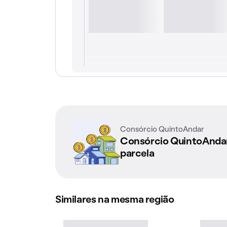
Consórcio QuintoAndar
Consórcio QuintoAnd
parcela
Similares na mesma região