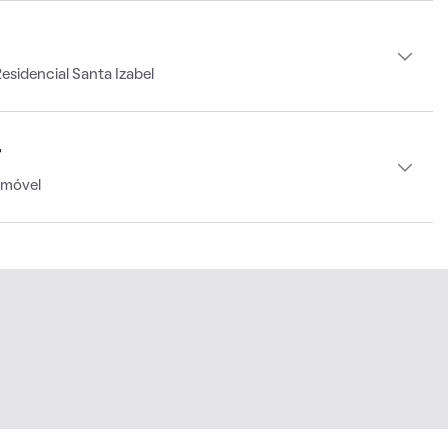
sidencial Santa Izabel
r
imóvel