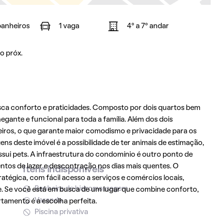
banheiros
1 vaga
4° a 7° andar
o próx.
sca conforto e praticidades. Composto por dois quartos bem
gante e funcional para toda a família. Além dos dois
iros, o que garante maior comodismo e privacidade para os
ns deste imóvel é a possibilidade de ter animais de estimação,
i pets. A infraestrutura do condomínio é outro ponto de
entos de lazer e descontração nos dias mais quentes. O
Itens indisponíveis
tégica, com fácil acesso a serviços e comércios locais,
Banheira de hidromassagem
. Se você está em busca de um lugar que combine conforto,
Varanda
rtamento é a escolha perfeita.
Piscina privativa