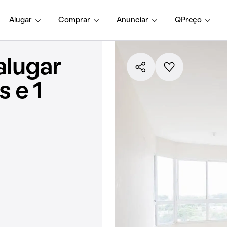
Alugar
Comprar
Anunciar
QPreço
alugar
 e 1