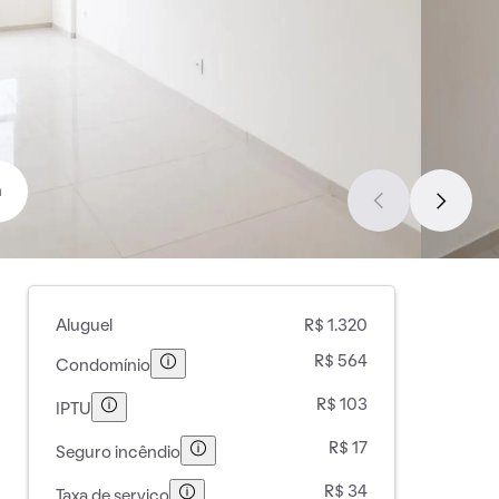
a
Aluguel
R$ 1.320
R$ 564
Condomínio
R$ 103
IPTU
R$ 17
Seguro incêndio
R$ 34
Taxa de serviço