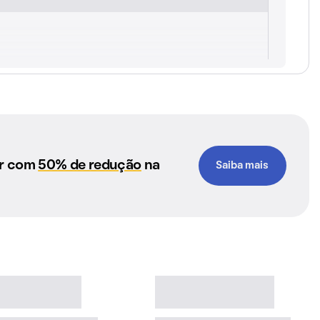
ar com
50% de redução
na
Saiba mais