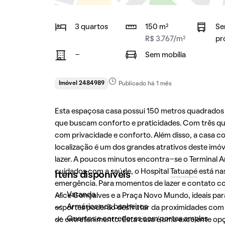
3 quartos
150 m²
Se
R$ 3.767/m²
pr
-
Sem mobília
Imóvel 2484989
Publicado há 1 mês
Esta espaçosa casa possui 150 metros quadrados 
que buscam conforto e praticidades. Com três qu
com privacidade e conforto. Além disso, a casa co
localização é um dos grandes atrativos deste imóv
lazer. A poucos minutos encontra-se o Terminal Ar
cuidados com a saúde, o Hospital
Tatuapé
está na
Itens disponíveis
emergência. Para momentos de lazer e contato com
Varanda
Alice Gonçalves e a Praça Novo Mundo, ideais para
Armários nos banheiros
esportes poderão desfrutar da proximidades com 
Quartos e corredores com portas amplas
de entretenimento. Esta casa é uma excelente op