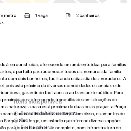
m metrô
1 vaga
2 banheiros
óx.
de área construída, oferecendo um ambiente ideal para famílias
artos, é perfeita para acomodar todos os membros da família
nta com dois banheiros, facilitando o dia a dia dos moradores. A
el, pois está próxima de diversas comodidades essenciais e de
icanduva, garantindo fácil acesso ao transporte público. Para
s proximidades, oferecendo tranquilidades em situações de
Itens indisponíveis
 a natureza, a casa está próxima de duas belas praças: a Praça
Banheira de hidromassagem
 caminhadas e atividades ao ar livre. Além disso, os amantes de
Box
o Parque São Jorge, um estádio que oferece diversas opções
Piscina privativa
ção para quem busca um lar completo, com infraestrutura de