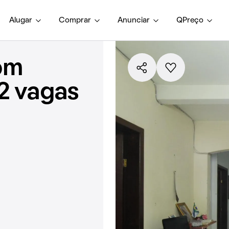
Alugar
Comprar
Anunciar
QPreço
om
 2 vagas