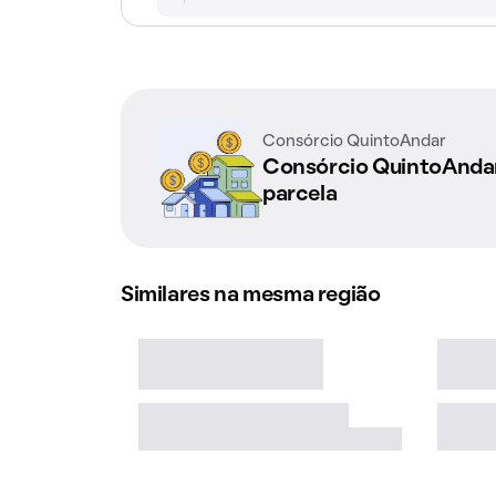
Consórcio QuintoAndar
Consórcio QuintoAnd
parcela
Similares na mesma região