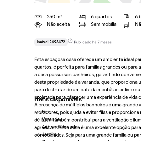
250 m²
6 quartos
6 
Não aceita
Sem mobília
Nã
Imóvel 2498472
Publicado há 7 meses
Esta espaçosa casa oferece um ambiente ideal pa
quartos, é perfeita para famílias grandes ou para
a casa possui seis banheiros, garantindo conveni
desta propriedade é a varanda, que proporciona um
para desfrutar de um café da manhã ao ar livre ou
projetada para oferecer uma experiência de vida 
Itens disponíveis
A presença de múltiplos banheiros é uma grande
Box
moradores, pois ajuda a evitar filas e proporciona
Varanda
de lazer, também contribui para a ventilação e il
Ar condicionado
agradáveis. Esta casa é uma excelente opção pa
Jardim
comodidades. Seja para uma grande família ou par