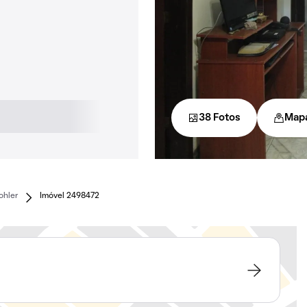
38 Fotos
Map
ohler
Imóvel 2498472