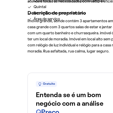
Quartos e corredores com portas amplas
atende a todas as necessidades com estilo e eficiê
Quintal
Descrição do proprietário
Somente uma casa no terreno
Área de serviço
Imóvel grande, aonde contém 3 apartamentos ampl
casa grande com 3 quartos salas de estar e janta
com um quarto banheiro e churrasqueira. imóvel 
ter um local de moradia. Imóvel em local alto sem
com relógio de luz individual e relógio para a casa
moradia. Rua asfaltada, rua calma, lugar seguro.
Gratuito
Entenda se é um bom
negócio com a análise
Q
Preço