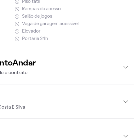
Piso tátil
Rampas de acesso
Salão de jogos
Vaga de garagem acessível
Elevador
Portaria 24h
intoAndar
o o contrato
osta E Silva
r