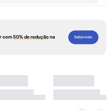
ar com
50% de redução
na
Saiba mais