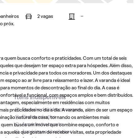
banheiros
2 vagas
-
o próx.
ra quem busca conforto e praticidades. Com um total de seis
 aqueles que desejam ter espaço extra para hóspedes. Além disso,
ência e privacidade para todos os moradores. Um dos destaques
 espaço ao ar livre para relaxamento e lazer. A varanda é ideal
 para momentos de descontração ao final do dia. A casa é
confortável e funcional, com espaços amplos e bem distribuídos.
Itens indisponíveis
 vantagem, especialmente em residências com muitos
Banheira de hidromassagem
 mais praticidades no dia a dia. A varanda, além de ser um espaço
Piscina privativa
uminação natural da casa, tornando os ambientes mais
Armários no quarto
ra quem busca um imóvel que combine espaço, conforto e
Armários nos banheiros
a aqueles que gostam de receber visitas, esta propriedade