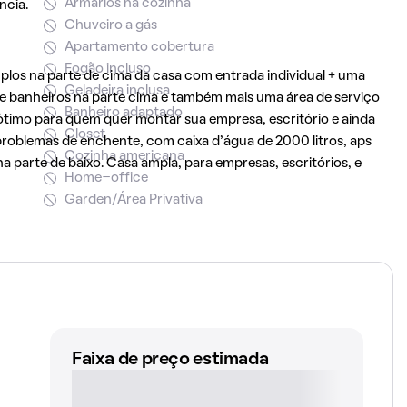
Armários na cozinha
ncia.
Chuveiro a gás
Apartamento cobertura
Fogão incluso
os na parte de cima da casa com entrada individual + uma
Geladeira inclusa
r e banheiros na parte cima e também mais uma área de serviço
Banheiro adaptado
ótimo para quem quer montar sua empresa, escritório e ainda
Closet
 problemas de enchente, com caixa d'água de 2000 litros, aps
Cozinha americana
 na parte de baixo. Casa ampla, para empresas, escritórios, e
Home-office
Garden/Área Privativa
Faixa de preço estimada