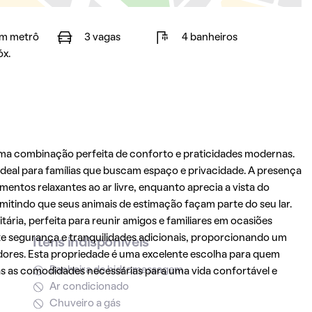
m metrô
3 vagas
4 banheiros
óx.
a combinação perfeita de conforto e praticidades modernas.
ideal para famílias que buscam espaço e privacidade. A presença
ntos relaxantes ao ar livre, enquanto aprecia a vista do
rmitindo que seus animais de estimação façam parte do seu lar.
ia, perfeita para reunir amigos e familiares em ocasiões
te segurança e tranquilidades adicionais, proporcionando um
Itens indisponíveis
ores. Esta propriedade é uma excelente escolha para quem
Banheira de hidromassagem
s as comodidades necessárias para uma vida confortável e
Ar condicionado
Chuveiro a gás