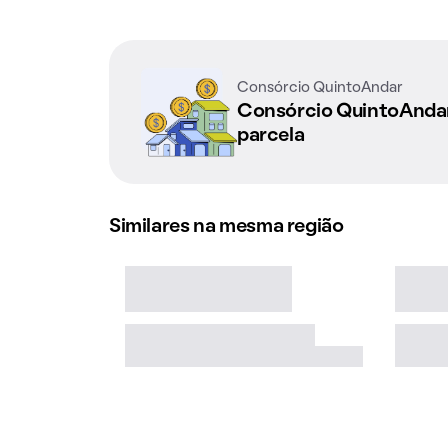
Consórcio QuintoAndar
Consórcio QuintoAnd
parcela
Similares na mesma região