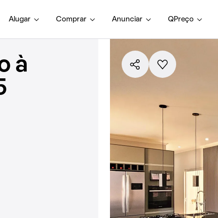
Alugar
Comprar
Anunciar
QPreço
o à
5