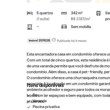
5 quartos
342 m²
Se
(1 suíte)
R$ 3.187/m²
pr
-
Sem mobília
Imóvel 2519235
Publicado há 6 meses
Esta encantadora casa em condomínio oferece um
Com um total de cinco quartos, esta residência é 
de uma varanda permite que você desfrute de mome
condomínio. Além disso, a casa é pet-friendly, pe
O condomínio oferece uma churrasqueira comunitár
especiais. A localização em um condomínio garan
Itens disponíveis
ambiente acolhedor e seguro para todos os morad
Box
busca um lar espaçoso e bem equipado, com toda
Varanda
prazerosa.
Piscina privativa