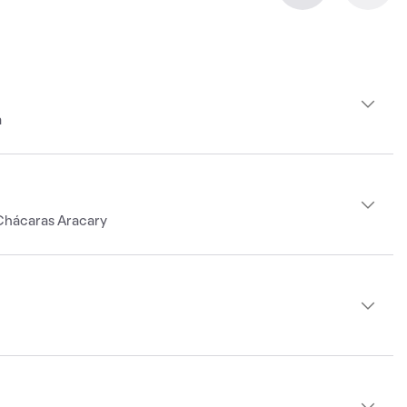
a
Chácaras Aracary