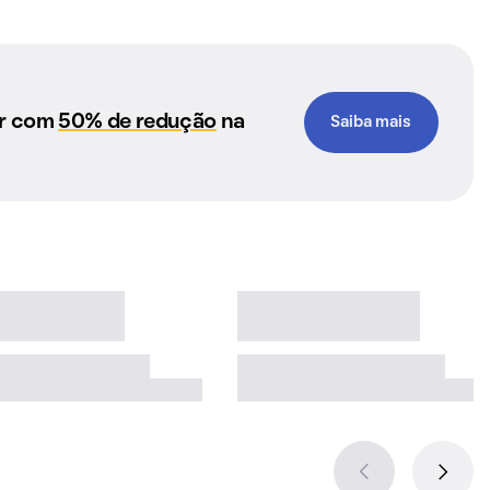
ar com
50% de redução
na
Saiba mais