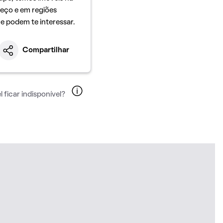
eço e em regiões
ue podem te interessar.
Compartilhar
 ficar indisponível?