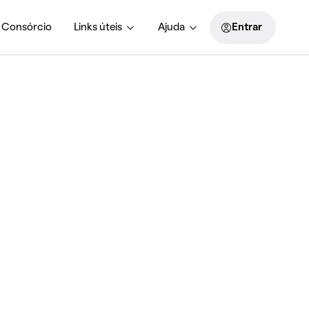
Consórcio
Links úteis
Ajuda
Entrar