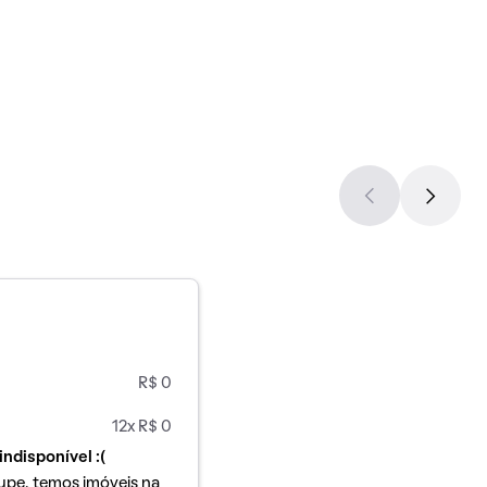
R$ 0
12x R$ 0
indisponível :(
upe, temos imóveis na