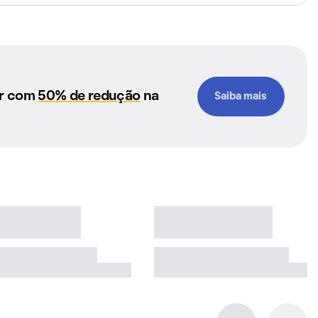
ar com
50% de redução
na
Saiba mais