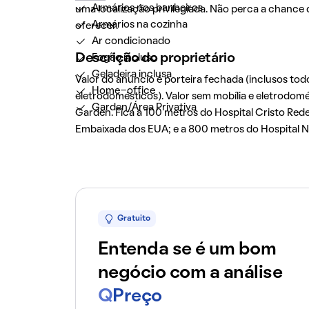
Armários nos banheiros
uma localização privilegiada. Não perca a chance 
Armários na cozinha
oferecer.
Ar condicionado
Descrição do proprietário
Fogão incluso
Geladeira inclusa
Valor do anúncio é porteira fechada (inclusos tod
Home-office
eletrodomésticos). Valor sem mobília e eletrod
Garden/Área Privativa
Garden. Fica a 100 metros do Hospital Cristo Re
Embaixada dos EUA; e a 800 metros do Hospital 
Gratuito
Entenda se é um bom
negócio com a análise
Q
Preço