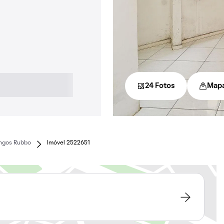
24 Fotos
Map
ngos Rubbo
Imóvel 2522651