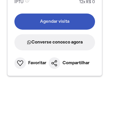
IPTU
12x R$ 0
Agendar visita
Converse conosco agora
Favoritar
Compartilhar