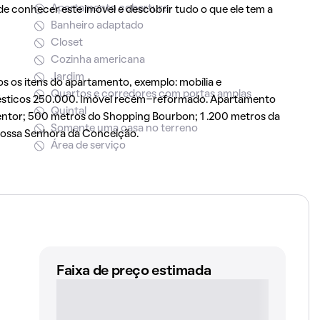
Apartamento cobertura
de conhecer este imóvel e descobrir tudo o que ele tem a
Banheiro adaptado
Closet
Cozinha americana
Jardim
os os itens do apartamento, exemplo: mobília e
Quartos e corredores com portas amplas
omésticos 250.000. Imóvel recém-reformado. Apartamento
Quintal
dentor; 500 metros do Shopping Bourbon; 1 .200 metros da
Somente uma casa no terreno
Nossa Senhora da Conceição.
Área de serviço
Faixa de preço estimada