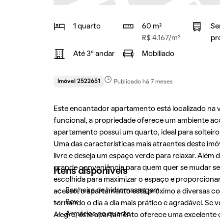
1 quarto
60 m²
Se
R$ 4.167/m²
pr
Até 3° andar
Mobiliado
Imóvel 2522651
Publicado há 7 meses
Este encantador apartamento está localizado na 
funcional, a propriedade oferece um ambiente ac
apartamento possui um quarto, ideal para solteir
Uma das características mais atraentes deste imó
livre e deseja um espaço verde para relaxar. Além
grande conveniência para quem quer se mudar se
Itens disponíveis
escolhida para maximizar o espaço e proporciona
Banheira de hidromassagem
acesso, o apartamento está próximo a diversas co
Box
tornando o dia a dia mais prático e agradável. S
Armários no quarto
Alegre
, este apartamento oferece uma excelente