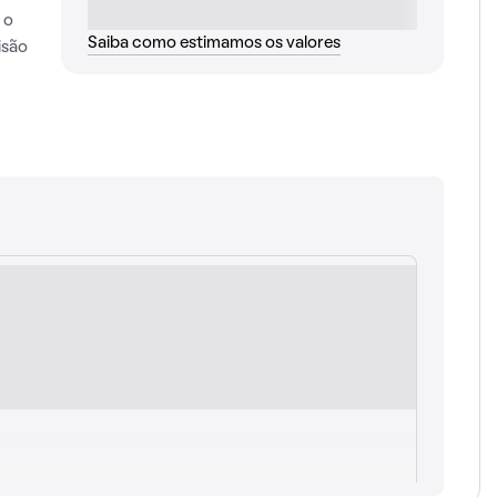
 o
Saiba como estimamos os valores
isão