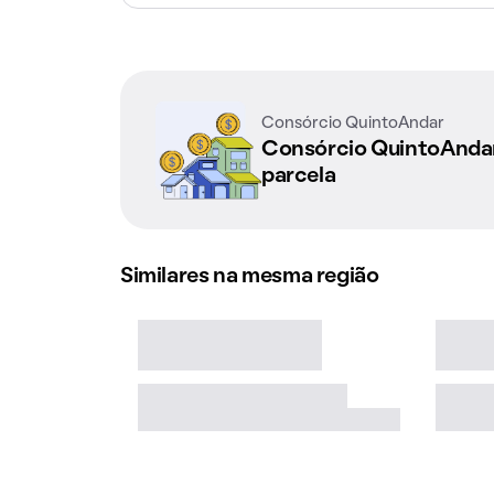
Consórcio QuintoAndar
Consórcio QuintoAnd
parcela
Similares na mesma região