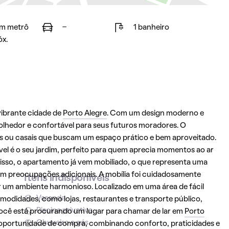
m metrô
-
1 banheiro
óx.
vibrante cidade de
Porto Alegre
. Com um design moderno e
olhedor e confortável para seus futuros moradores. O
os ou casais que buscam um espaço prático e bem aproveitado.
vel é o seu jardim, perfeito para quem aprecia momentos ao ar
 disso, o apartamento já vem mobiliado, o que representa uma
m preocupações adicionais. A mobília foi cuidadosamente
Itens indisponíveis
r um ambiente harmonioso. Localizado em uma área de fácil
Varanda
modidades, como lojas, restaurantes e transporte público,
Piscina privativa
e você está procurando um lugar para chamar de lar em
Porto
Chuveiro a gás
 oportunidade de compra, combinando conforto, praticidades e