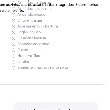
Armários no quarto
com cozinha, sala de estar e jantar integrados, 3 dormitórios
Armários na cozinha
ra o ambiente.
Ar condicionado
Chuveiro a gás
Apartamento cobertura
Fogão incluso
Geladeira inclusa
Banheiro adaptado
Closet
Home-office
Jardim
Somente uma casa no terreno