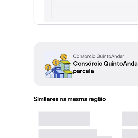
Consórcio QuintoAndar
Consórcio QuintoAnd
parcela
Similares na mesma região