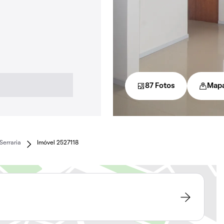
87 Fotos
Map
Serraria
Imóvel 2527118