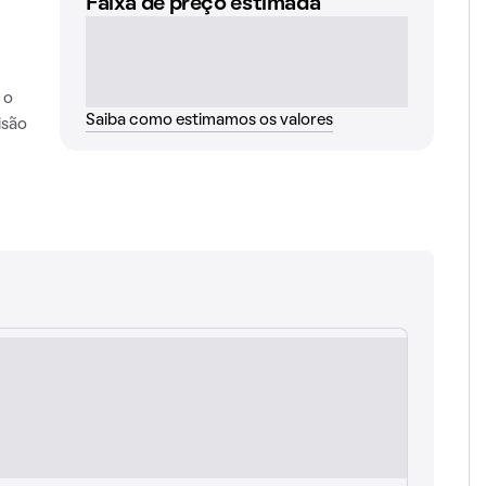
Faixa de preço estimada
 o
Saiba como estimamos os valores
isão