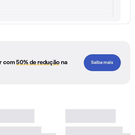
ar com
50% de redução
na
Saiba mais