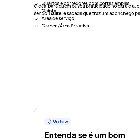
Quartos e corredores com portas amplas
é ideal para quem busca praticidade no dia a dia, 
Quintal
sendo 1 suíte, e sacada que traz um aconchego pa
Área de serviço
Garden/Área Privativa
Gratuito
Entenda se é um bom