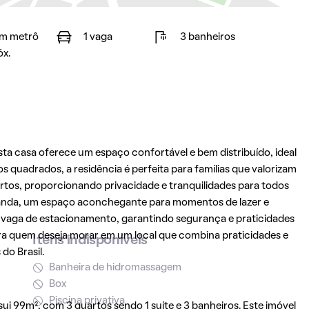
m metrô
1 vaga
3 banheiros
óx.
esta casa oferece um espaço confortável e bem distribuído, ideal
 quadrados, a residência é perfeita para famílias que valorizam
rtos, proporcionando privacidade e tranquilidades para todos
anda, um espaço aconchegante para momentos de lazer e
a vaga de estacionamento, garantindo segurança e praticidades
para quem deseja morar em um local que combina praticidades e
Itens indisponíveis
do Brasil.
Banheira de hidromassagem
Box
Piscina privativa
i 99m², com 3 quartos sendo 1 suíte e 3 banheiros. Este imóvel