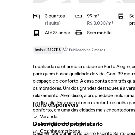
3 quartos
99 m²
Se
(1 suíte)
R$ 3.030/m²
pr
Até 3° andar
Sem mobília
Imóvel 2527118
Publicado há 7 meses
Localizada na charmosa cidade de
Porto Alegre
, 
para quem busca qualidade de vida. Com 99 metros
o espaço e o conforto. A casa conta com três qua
os moradores. Um dos grandes destaques é a var
relaxamento. Além disso, a propriedade inclui um
no dia a dia. Esta casa é uma excelente escolha 
Itens disponíveis
conforto, em uma das cidades mais encantadoras 
Varanda
Descrição do proprietário
Armários nos banheiros
Cozinha americana
Casa em condomínio no bairro Espírito Santo possu