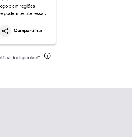
eço e em regiões
ue podem te interessar.
Compartilhar
 ficar indisponível?