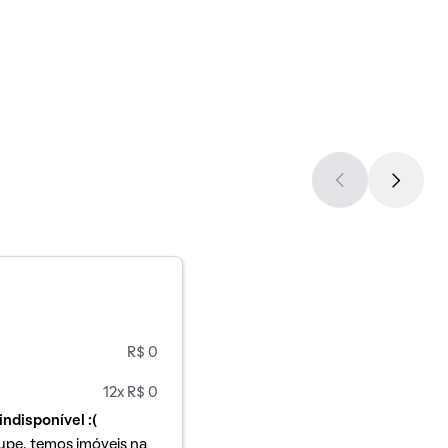
R$ 0
12x R$ 0
indisponível :(
upe, temos imóveis na