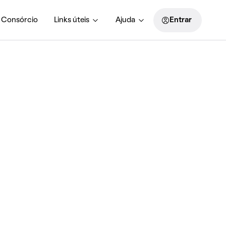
Consórcio
Links úteis
Ajuda
Entrar