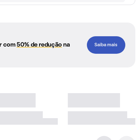
ar com
50% de redução
na
Saiba mais