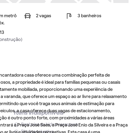
m metrô
2 vagas
3 banheiros
óx.
13
onstrução)
 encantadora casa oferece uma combinação perfeita de
sos, a propriedade é ideal para famílias pequenas ou casais
etamente mobiliada, proporcionando uma experiência de
 varanda, que oferece um espaço ao ar livre para relaxamento
 permitindo que você traga seus animais de estimação para
veículos, a casa oferece duas vagas de estacionamento,
Itens indisponíveis
ação é outro ponto forte, com proximidades a várias áreas
Banheira de hidromassagem
trará a Praça José Saes, a Praça José Enio da Silveira e a Praça
Piscina privativa
ar livre e atividades recreativas. Esta casa é uma