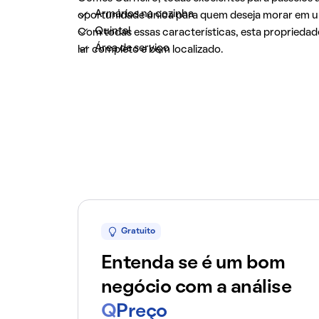
Armários na cozinha
oportunidade única para quem deseja morar em u
Quintal
Com todas essas características, esta proprieda
Área de serviço
lar completo e bem localizado.
Gratuito
Entenda se é um bom
negócio com a análise
Q
Preço