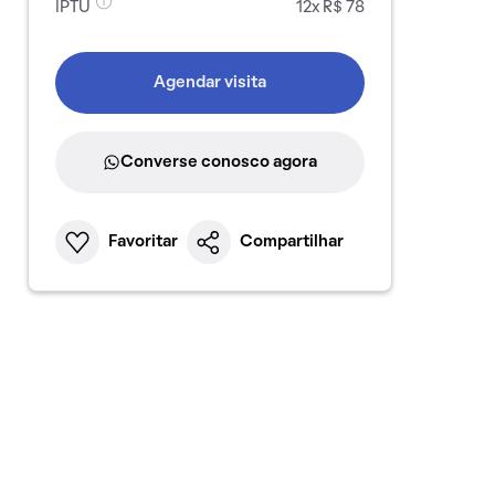
IPTU
12x R$ 78
Agendar visita
Converse conosco agora
Favoritar
Compartilhar