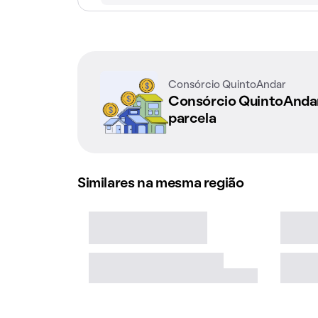
Consórcio QuintoAndar
Consórcio QuintoAnd
parcela
Similares na mesma região