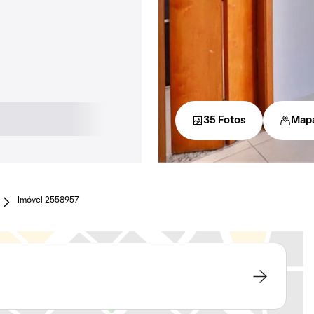
35 Fotos
Map
Imóvel 2558957