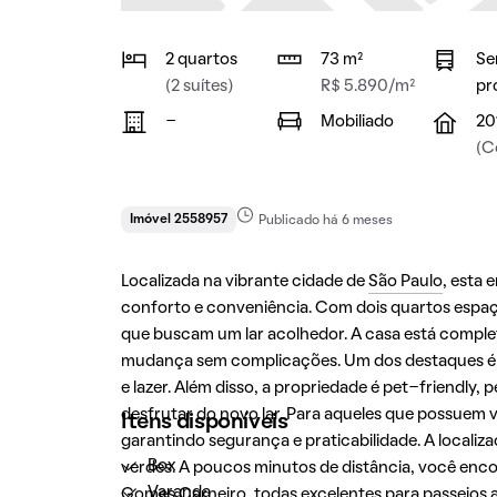
2 quartos
73 m²
Se
(2 suítes)
R$ 5.890/m²
pr
-
Mobiliado
20
(C
Imóvel 2558957
Publicado há 6 meses
Localizada na vibrante cidade de
São Paulo
, esta
conforto e conveniência. Com dois quartos espaço
que buscam um lar acolhedor. A casa está compl
mudança sem complicações. Um dos destaques é a
e lazer. Além disso, a propriedade é pet-friendly,
desfrutar do novo lar. Para aqueles que possuem 
Itens disponíveis
garantindo segurança e praticabilidade. A localiz
Box
verdes. A poucos minutos de distância, você encon
Varanda
Gomes Carneiro, todas excelentes para passeios ao 