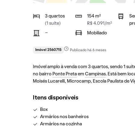
3 quartos
154 m²
Se
(1 suíte)
R$ 4.091/m²
pr
-
Mobiliado
Imóvel 2560715
Publicado há 6 meses
Imóvel amplo à venda com 3 quartos, sendo 1 suíte,
no bairro
Ponte Preta
em
Campinas
. Está bem loc
Moisés Lucarelli, Microcamp, Escola Paulista de V
Itens disponíveis
Box
Armários nos banheiros
Armários na cozinha