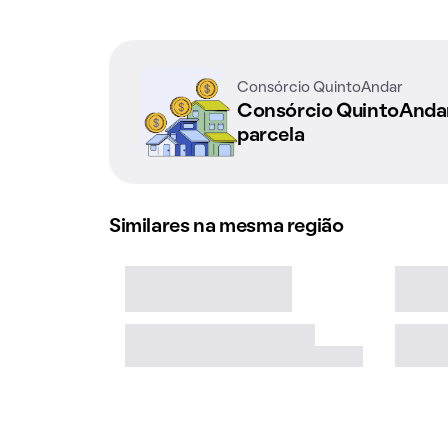
Consórcio QuintoAndar
Consórcio QuintoAnd
parcela
Similares na mesma região