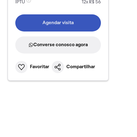
IPTU
12x R$ 56
Agendar visita
Converse conosco agora
Favoritar
Compartilhar