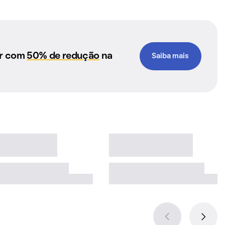
ar com
50% de redução
na
Saiba mais