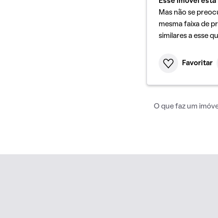
Esse imóvel está 
Mas não se preoc
mesma faixa de pr
similares a esse q
Favoritar
O que faz um imóvel