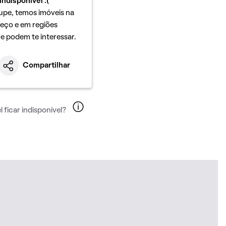
indisponível :(
upe, temos imóveis na
eço e em regiões
ue podem te interessar.
Compartilhar
 ficar indisponível?