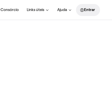
Consórcio
Links úteis
Ajuda
Entrar