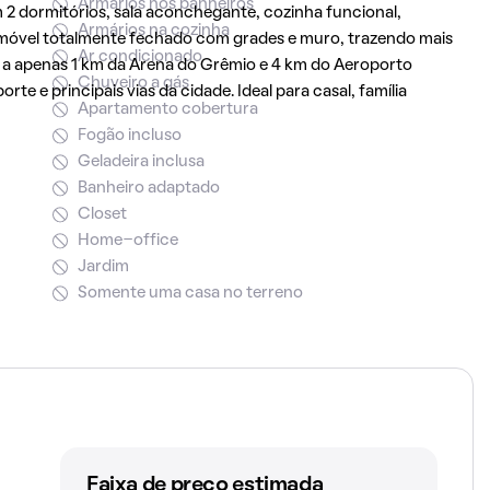
Armários nos banheiros
 dormitórios, sala aconchegante, cozinha funcional,
Armários na cozinha
 Imóvel totalmente fechado com grades e muro, trazendo mais
Ar condicionado
, a apenas 1 km da Arena do Grêmio e 4 km do Aeroporto
Chuveiro a gás
rte e principais vias da cidade. Ideal para casal, família
Apartamento cobertura
Fogão incluso
Geladeira inclusa
Banheiro adaptado
Closet
Home-office
Jardim
Somente uma casa no terreno
Faixa de preço estimada