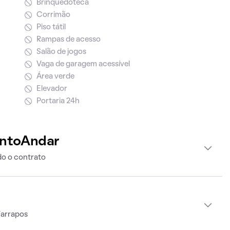
Brinquedoteca
Corrimão
Piso tátil
Rampas de acesso
Salão de jogos
Vaga de garagem acessível
Área verde
Elevador
Portaria 24h
intoAndar
o o contrato
Farrapos