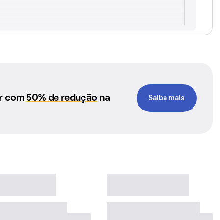
ar com
50% de redução
na
Saiba mais