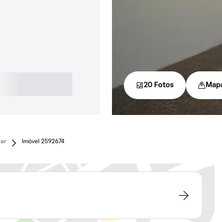
20 Fotos
Map
lar
Imóvel 2592674