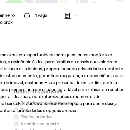
banheiro
1 vaga
-
o próx.
 uma excelente oportunidade para quem busca conforto e
, a residência é ideal para famílias ou casais que valorizam
artos bem distribuídos, proporcionando privacidade e conforto
de estacionamento, garantindo segurança e conveniência para
s do imóvel, destacam-se a presença de um jardim, perfeito
a que proporciona um espaço agradável para relaxar ou receber
Itens indisponíveis
ueira, ideal para confraternizações e momentos de
Banheira de hidromassagem
no bairro
Farrapos
é uma excelente opção para quem deseja
Box
forto, praticidades e opções de lazer.
Piscina privativa
Armários no quarto