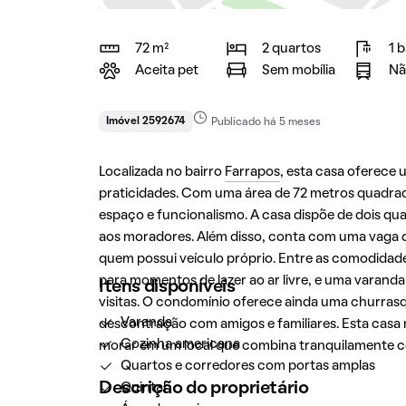
72 m²
2 quartos
1 
Aceita pet
Sem mobília
Nã
Imóvel 2592674
Publicado há 5 meses
Localizada no bairro
Farrapos
, esta casa oferece
praticidades. Com uma área de 72 metros quadrados
espaço e funcionalismo. A casa dispõe de dois qu
aos moradores. Além disso, conta com uma vaga 
quem possui veículo próprio. Entre as comodidade
para momentos de lazer ao ar livre, e uma varand
Itens disponíveis
visitas. O condomínio oferece ainda uma churrasq
Varanda
descontração com amigos e familiares. Esta casa 
Cozinha americana
morar em um local que combina tranquilamente con
Quartos e corredores com portas amplas
Descrição do proprietário
Quintal