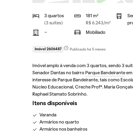
3 quartos
181 m²
Se
(3 suítes)
R$ 6.243/m²
pr
-
Mobiliado
Imóvel 2606487
Publicado há 5 meses
Imóvel amplo à venda com 3 quartos, sendo 3 suítes
Senador Dantas no bairro
Parque Bandeirante
e
interesse de Parque Bandeirante, tais como Escol
Núcleo Educacional, Creche Profª. Maria Gonçalve
Raphael Stamato Sobrinho.
Itens disponíveis
Varanda
Armários no quarto
Armários nos banheiros