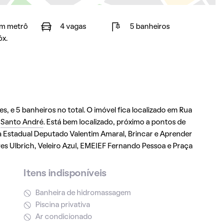
m metrô
4 vagas
5 banheiros
óx.
, e 5 banheiros no total. O imóvel fica localizado em Rua
m
Santo André
. Está bem localizado, próximo a pontos de
a Estadual Deputado Valentim Amaral, Brincar e Aprender
s Ulbrich, Veleiro Azul, EMEIEF Fernando Pessoa e Praça
Itens indisponíveis
Banheira de hidromassagem
Piscina privativa
Ar condicionado