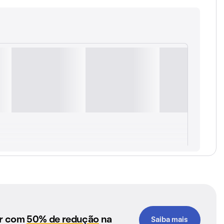
ar com
50% de redução
na
Saiba mais