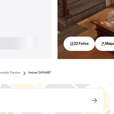
22 Fotos
Map
enador Dantas
Imóvel 2606487