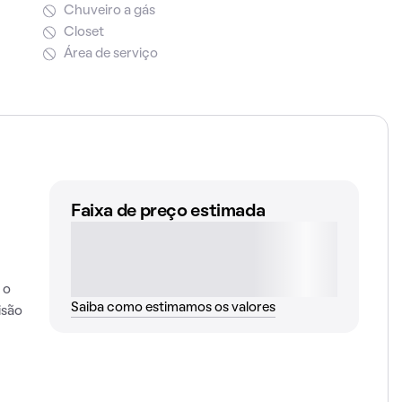
Chuveiro a gás
Closet
Área de serviço
Faixa de preço estimada
 o
Saiba como estimamos os valores
isão