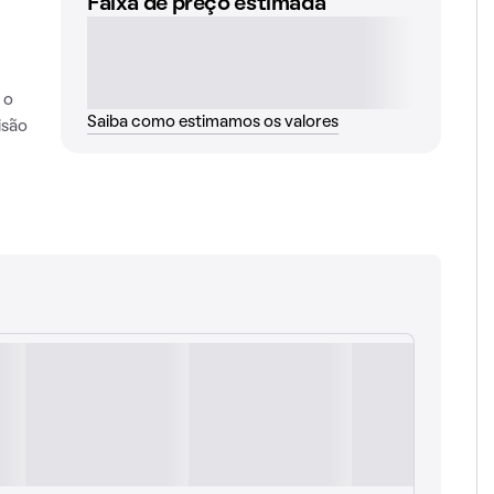
Faixa de preço estimada
 o
Saiba como estimamos os valores
isão