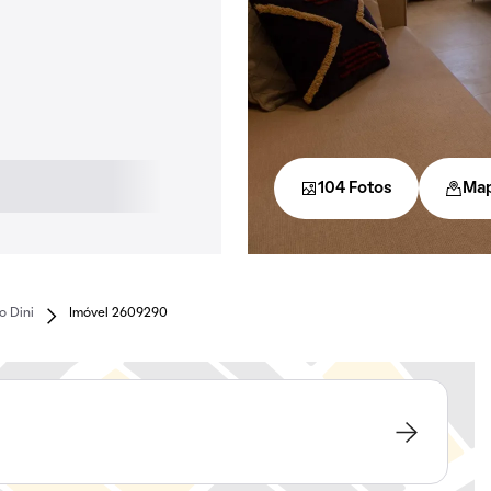
104 Fotos
Ma
o Dini
Imóvel 2609290