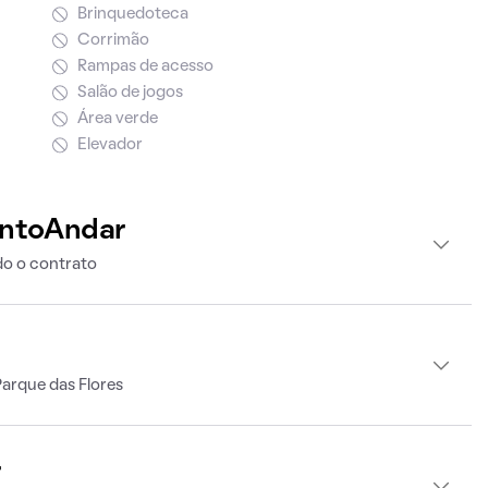
Brinquedoteca
Corrimão
Rampas de acesso
Salão de jogos
Área verde
Elevador
intoAndar
o o contrato
arque das Flores
r