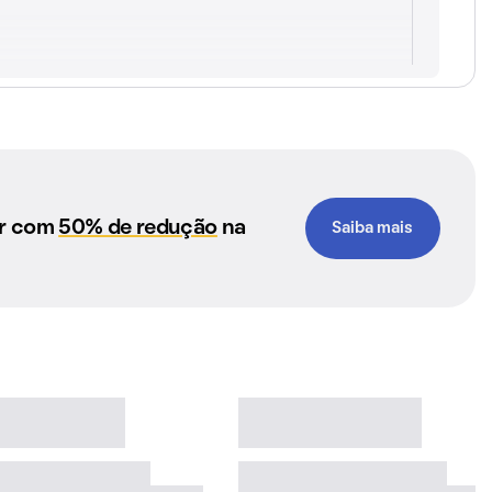
ar com
50% de redução
na
Saiba mais