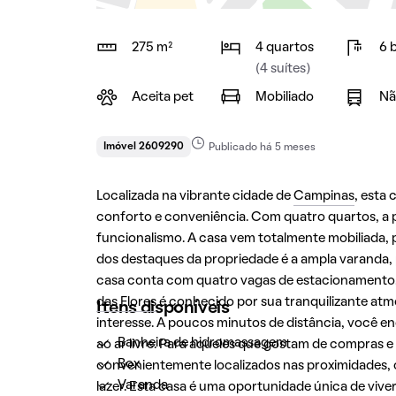
275 m²
4 quartos
6 
(4 suítes)
Aceita pet
Mobiliado
Nã
Imóvel 2609290
Publicado há 5 meses
Localizada na vibrante cidade de
Campinas
, esta
conforto e conveniência. Com quatro quartos, a p
funcionalismo. A casa vem totalmente mobiliada,
dos destaques da propriedade é a ampla varanda, 
casa conta com quatro vagas de estacionamento, 
das Flores
é conhecido por sua tranquilizante atm
Itens disponíveis
interesse. A poucos minutos de distância, você en
Banheira de hidromassagem
ao ar livre. Para aqueles que gostam de compras e
Box
convenientemente localizados nas proximidades, 
Varanda
lazer. Esta casa é uma oportunidade única de viv