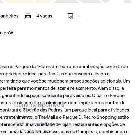
banheiros
4 vagas
-
o próx.
 casa no
Parque das Flores
oferece uma combinação perfeita de
ropriedade é ideal para famílias que buscam espaço e
 permitindo que você se mude sem preocupações adicionais. Um
perfeita para momentos de lazer e relaxamento. Além disso, a
garantindo espaço suficiente para veículos. O bairro
Parque
osfera residencial e proximidades com importantes pontos de
Itens indisponíveis
contrará o Ribeirão das Pedras, um parque ideal para atividades
Piscina privativa
 entretenimento, o The Mall e o Parque D. Pedro Shopping estão
Apartamento cobertura
oferecendo uma variedade de lojas, restaurantes e opções de
Fogão incluso
er em uma das áreas mais desejadas de
Campinas
, combinando o