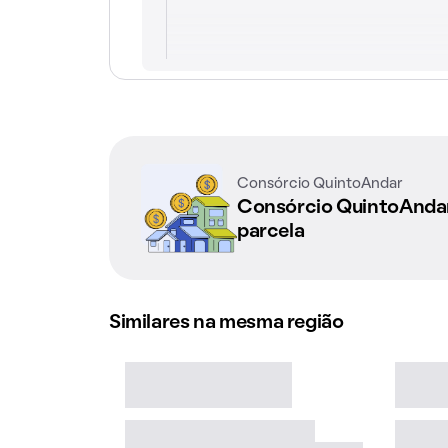
Consórcio QuintoAndar
Consórcio QuintoAnd
parcela
Similares na mesma região