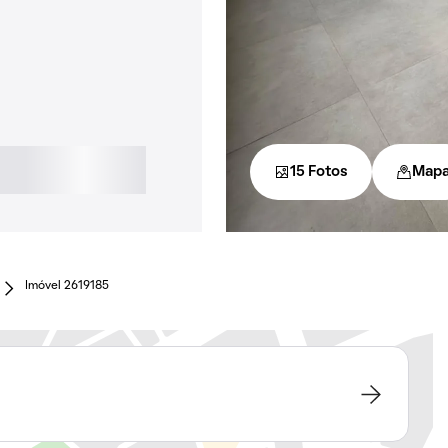
15 Fotos
Map
Imóvel 2619185