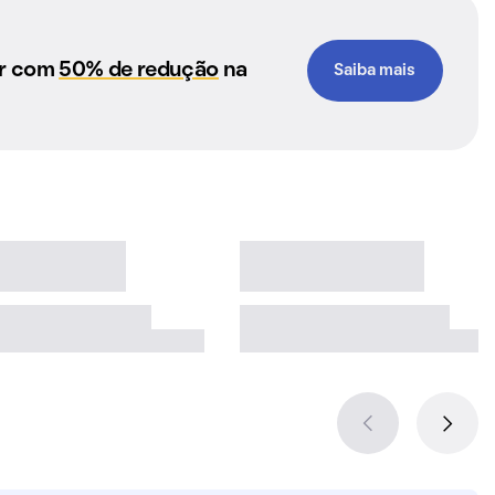
ar com
50% de redução
na
Saiba mais