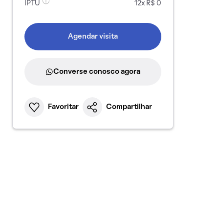
IPTU
12x R$ 0
Agendar visita
Converse conosco agora
Favoritar
Compartilhar