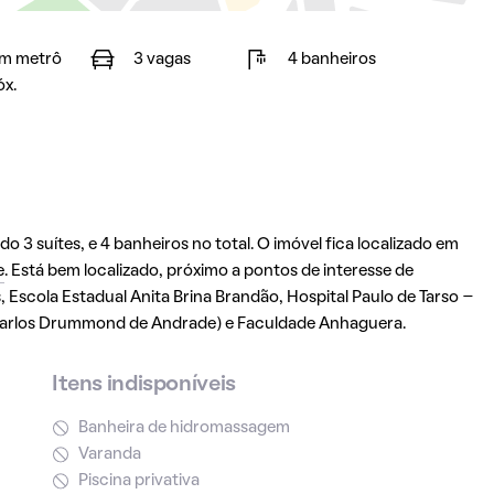
m metrô
3 vagas
4 banheiros
óx.
3 suítes, e 4 banheiros no total. O imóvel fica localizado em
e
. Está bem localizado, próximo a pontos de interesse de
Escola Estadual Anita Brina Brandão, Hospital Paulo de Tarso –
(Carlos Drummond de Andrade) e Faculdade Anhaguera.
Itens indisponíveis
Banheira de hidromassagem
Varanda
Piscina privativa