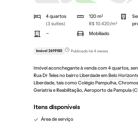
4 quartos
120 m²
Se
(3 suítes)
R$ 10.420/m²
pr
-
Mobiliado
Imóvel 2619185
Publicado há 4 meses
Imóvel aconchegante à venda com 4 quartos, sendo 
Rua Dr Teles no bairro
Liberdade
em
Belo Horizont
Liberdade, tais como Colégio Pampulha, Chromos, 
Geriatria e Reabilitação, Aeroporto da Pampula 
Itens disponíveis
Área de serviço