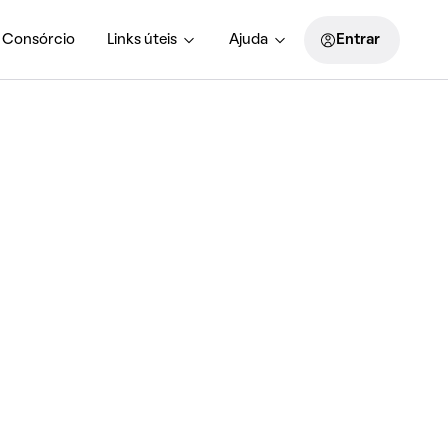
Consórcio
Links úteis
Ajuda
Entrar