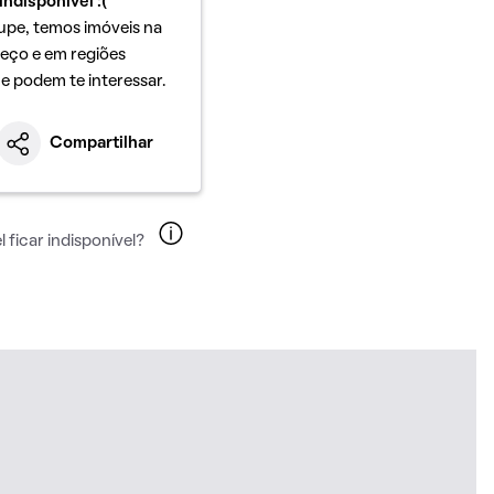
indisponível :(
upe, temos imóveis na
eço e em regiões
ue podem te interessar.
Compartilhar
 ficar indisponível?