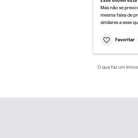
Esse imóvel está 
Mas não se preoc
mesma faixa de pr
similares a esse q
Favoritar
O que faz um imóvel