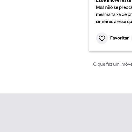
Esse imóvel está 
Mas não se preoc
mesma faixa de pr
similares a esse q
Favoritar
O que faz um imóvel