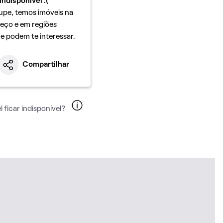
indisponível :(
upe, temos imóveis na
eço e em regiões
ue podem te interessar.
Compartilhar
 ficar indisponível?