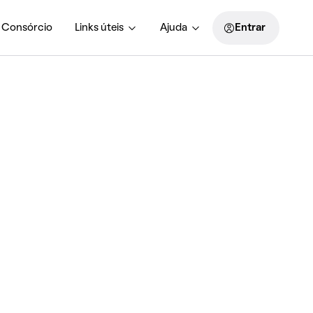
Consórcio
Links úteis
Ajuda
Entrar