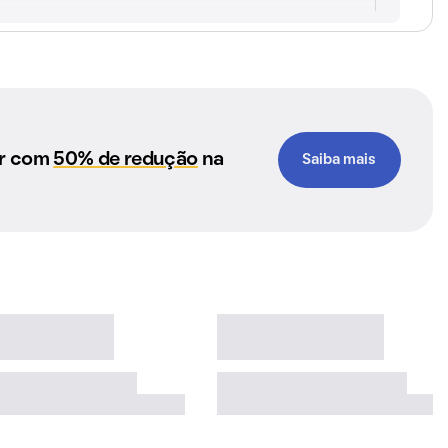
ar com
50% de redução
na
Saiba mais