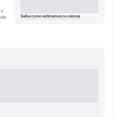
 o
Saiba como estimamos os valores
isão