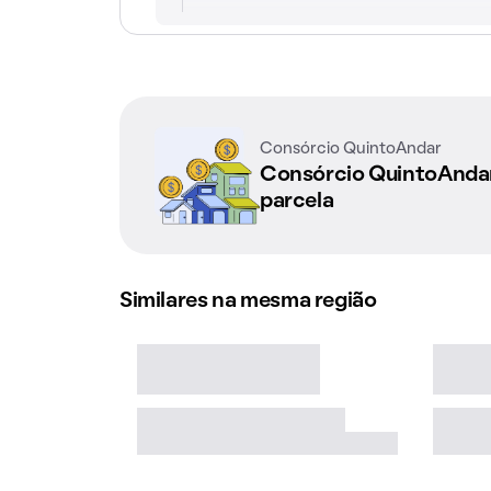
Consórcio QuintoAndar
Consórcio QuintoAnd
parcela
Similares na mesma região