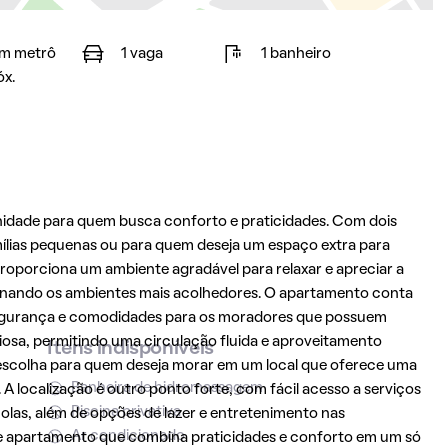
m metrô
1 vaga
1 banheiro
óx.
idade para quem busca conforto e praticidades. Com dois
amílias pequenas ou para quem deseja um espaço extra para
proporciona um ambiente agradável para relaxar e apreciar a
 tornando os ambientes mais acolhedores. O apartamento conta
egurança e comodidades para os moradores que possuem
iosa, permitindo uma circulação fluida e aproveitamento
Itens indisponíveis
e escolha para quem deseja morar em um local que oferece uma
Banheira de hidromassagem
A localização é outro ponto forte, com fácil acesso a serviços
Piscina privativa
las, além de opções de lazer e entretenimento nas
Ar condicionado
te apartamento que combina praticidades e conforto em um só