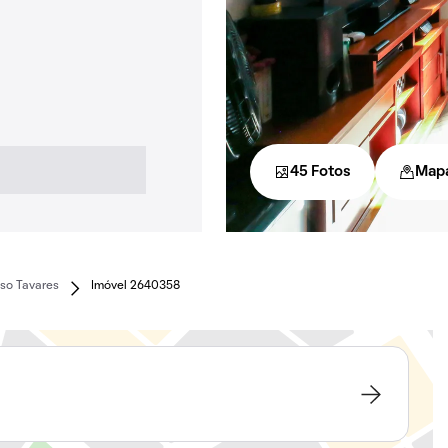
45 Fotos
Map
so Tavares
Imóvel 2640358