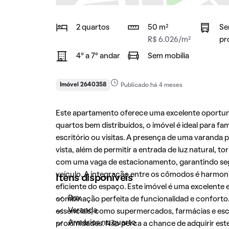
2 quartos
50 m²
Se
R$ 6.026/m²
pr
4° a 7° andar
Sem mobília
Imóvel 2640358
Publicado há 4 meses
Este apartamento oferece uma excelente oportun
quartos bem distribuídos, o imóvel é ideal para f
escritório ou visitas. A presença de uma varanda 
vista, além de permitir a entrada de luz natural,
com uma vaga de estacionamento, garantindo s
veículo. A integração entre os cômodos é harmon
Itens disponíveis
eficiente do espaço. Este imóvel é uma excelent
Box
combinação perfeita de funcionalidad e conforto. 
Varanda
essenciais, como supermercados, farmácias e esco
Armários no quarto
proximidades. Não perca a chance de adquirir es