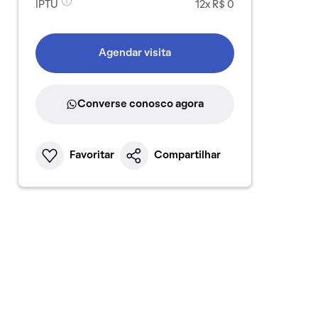
IPTU
12x R$ 0
Agendar visita
Converse conosco agora
Favoritar
Compartilhar