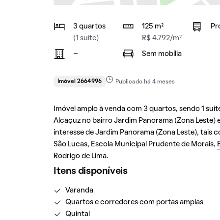
3 quartos
125 m²
Pr
(1 suíte)
R$ 4.792/m²
-
Sem mobília
Imóvel 2664996
Publicado há 4 meses
Imóvel amplo à venda com 3 quartos, sendo 1 suíte,
Alcaçuz no bairro
Jardim Panorama (Zona Leste)
interesse de Jardim Panorama (Zona Leste), tais
São Lucas, Escola Municipal Prudente de Morais,
Rodrigo de Lima.
Itens disponíveis
Varanda
Quartos e corredores com portas amplas
Quintal