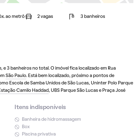
óx. ao metrô
2 vagas
3 banheiros
 e 3 banheiros no total. O imóvel fica localizado em Rua
em
São Paulo
. Está bem localizado, próximo a pontos de
 como Escola de Samba Unidos de São Lucas, Uninter Polo Parque
Estação Camilo Haddad
, UBS Parque São Lucas e Praça José
Itens indisponíveis
Banheira de hidromassagem
Box
Piscina privativa