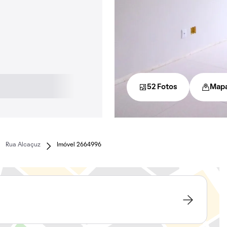
52 Fotos
Map
Rua Alcaçuz
Imóvel 2664996