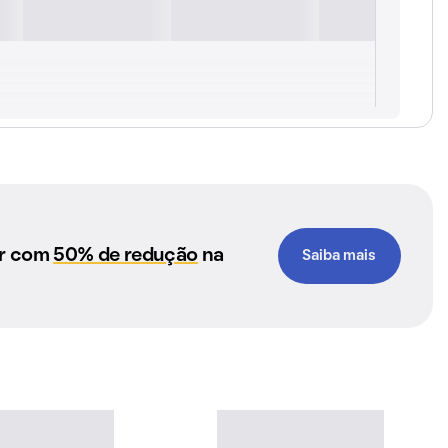
ar com
50% de redução
na
Saiba mais