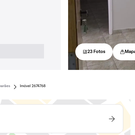
23 Fotos
Map
marães
Imóvel 2674768