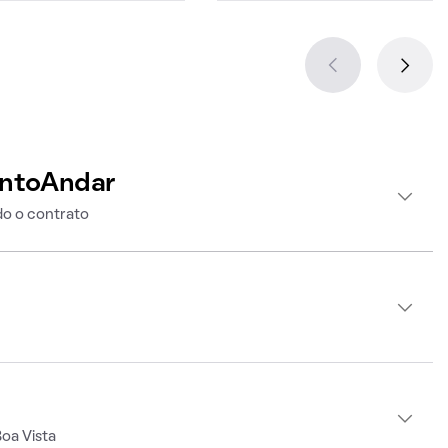
intoAndar
o o contrato
oa Vista