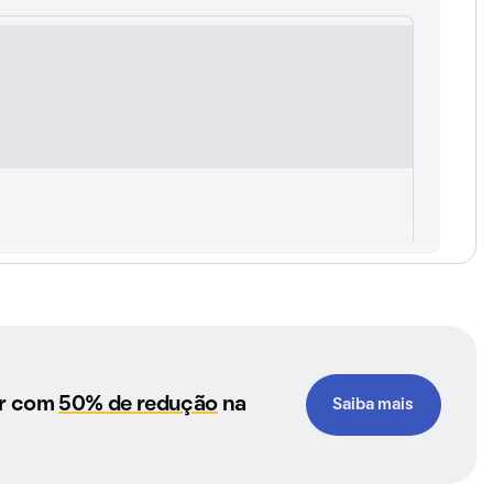
ar com
50% de redução
na
Saiba mais