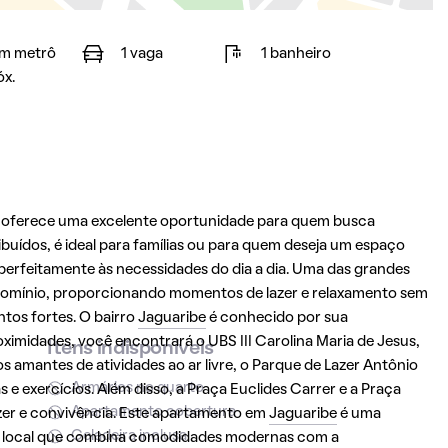
m metrô
1 vaga
1 banheiro
óx.
o oferece uma excelente oportunidade para quem busca
buídos, é ideal para famílias ou para quem deseja um espaço
perfeitamente às necessidades do dia a dia. Uma das grandes
domínio, proporcionando momentos de lazer e relaxamento sem
ntos fortes. O bairro
Jaguaribe
é conhecido por sua
ximidades, você encontrará o UBS III Carolina Maria de Jesus,
Itens indisponíveis
os amantes de atividades ao ar livre, o Parque de Lazer Antônio
Armários no quarto
 exercícios. Além disso, a Praça Euclides Carrer e a Praça
Apartamento cobertura
azer e convivência. Este apartamento em
Jaguaribe
é uma
Geladeira inclusa
m local que combina comodidades modernas com a