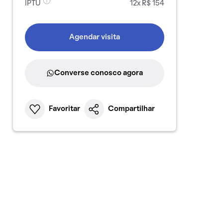
IPTU
12x R$ 154
Agendar visita
Converse conosco agora
Favoritar
Compartilhar