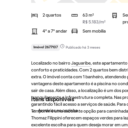
2 quartos
63 m²
Se
R$ 5.183/m²
pr
4° a 7° andar
Sem mobília
Imóvel 2677107
Publicado há 3 meses
Localizado no bairro
Jaguaribe
, este apartament
conforto e praticidades. Com 2 quartos bem distri
extra. O imóvel conta com 1 banheiro, atendendo 
vantagens deste apartamento é a piscina no con
sair de casa. Além disso, a localização é um dos po
tranquilamente e infraestrutura completa. Nas pro
Itens disponíveis
garantindo fácil acesso a serviços de saúde. Para 
Armários na cozinha
Temporim é uma excelente opção para caminhadas e
Thomaz Filippini oferecem espaços verdes para l
excelente escolha para quem deseja morar em u