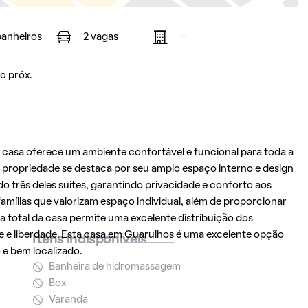
banheiros
2 vagas
-
o próx.
a casa oferece um ambiente confortável e funcional para toda a
 propriedade se destaca por seu amplo espaço interno e design
o três deles suítes, garantindo privacidade e conforto aos
famílias que valorizam espaço individual, além de proporcionar
a total da casa permite uma excelente distribuição dos
e liberdade. Esta casa em
Guarulhos
é uma excelente opção
Itens indisponíveis
e bem localizado.
Banheira de hidromassagem
Box
Varanda