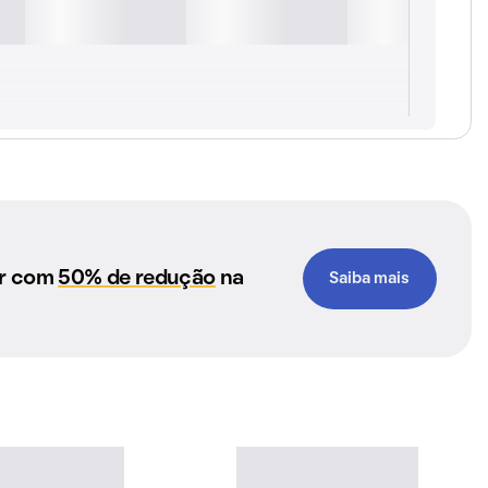
ar com
50% de redução
na
Saiba mais