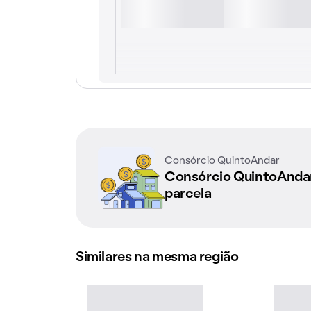
Consórcio QuintoAndar
Consórcio QuintoAnd
parcela
Similares na mesma região