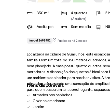
350 m²
4 quartos
5 
(3 suítes)
Aceita pet
Sem mobília
Nã
Imóvel 2698982
Publicado há 2 meses
Localizada na cidade de
Guarulhos
, esta espaços
família. Com um total de 350 metros quadrados, a
bem planejado. A casa possui quatro quartos, send
moradores. A disposição dos quartos é ideal para 
um ambiente acolhedor para receber visitas. A áre
cômodos, oferecendo uma sensação de amplitude 
Itens disponíveis
para quem busca um lar aconchegante, espaçoso 
Armários nos banheiros
Cozinha americana
Jardim