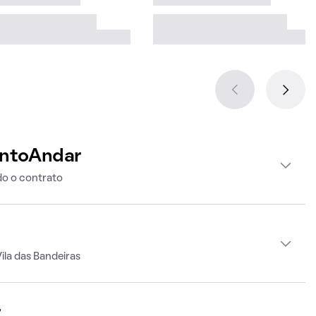
intoAndar
o o contrato
ila das Bandeiras
r