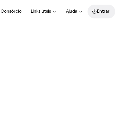
Consórcio
Links úteis
Ajuda
Entrar