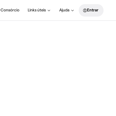
Consórcio
Links úteis
Ajuda
Entrar