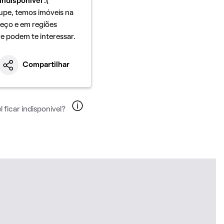
indisponível :(
upe, temos imóveis na
eço e em regiões
ue podem te interessar.
Compartilhar
 ficar indisponível?