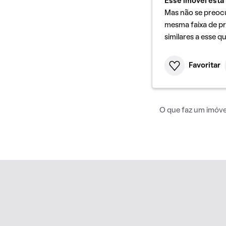
Esse imóvel está 
Mas não se preoc
mesma faixa de pr
similares a esse q
Favoritar
O que faz um imóvel