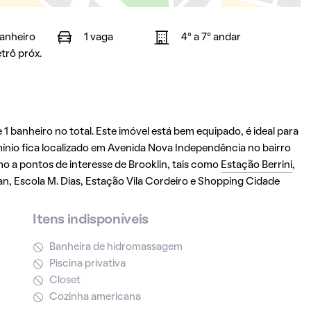
banheiro
1 vaga
4° a 7° andar
trô próx.
 banheiro no total. Este imóvel está bem equipado, é ideal para
io fica localizado em Avenida Nova Independência no bairro
imo a pontos de interesse de Brooklin, tais como
Estação Berrini
,
an, Escola M. Dias, Estação Vila Cordeiro e Shopping Cidade
Itens indisponíveis
Banheira de hidromassagem
Piscina privativa
Closet
Cozinha americana