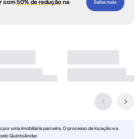
ar com
50% de redução
na
Saiba mais
por uma imobiliária parceira. O processo de locação e a
pelo QuintoAndar.