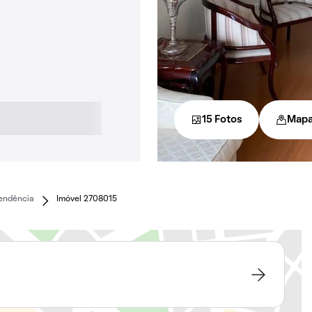
15 Fotos
Map
endência
Imóvel 2708015