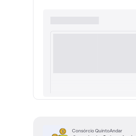
Consórcio QuintoAndar