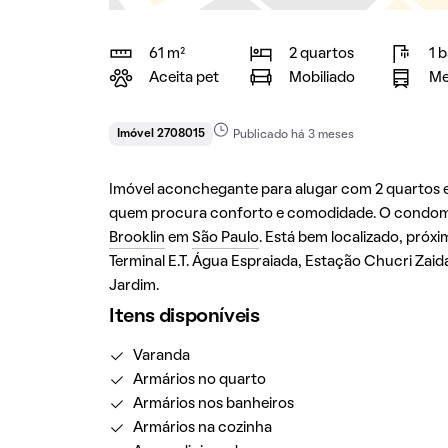
61 m²
2 quartos
1 
Aceita pet
Mobiliado
Me
Imóvel 2708015
Publicado há 3 meses
Imóvel aconchegante para alugar com 2 quartos e 1
quem procura conforto e comodidade. O condomín
Brooklin
em
São Paulo
. Está bem localizado, próx
Terminal E.T. Água Espraiada, Estação Chucri Zaid
Jardim.
Itens disponíveis
Varanda
Armários no quarto
Armários nos banheiros
Armários na cozinha