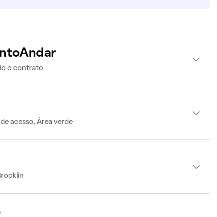
intoAndar
o o contrato
 de acesso, Área verde
rooklin
r