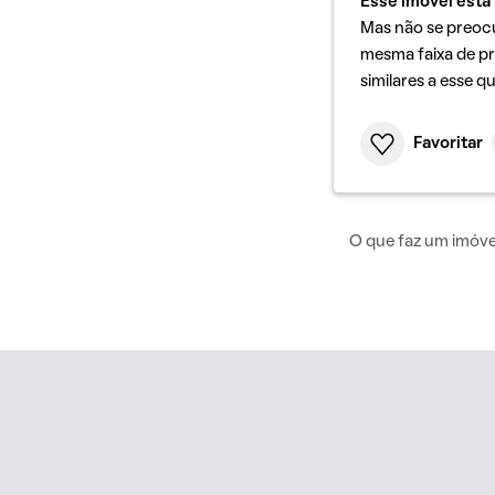
Esse imóvel está 
Mas não se preoc
mesma faixa de pr
similares a esse q
Favoritar
O que faz um imóvel