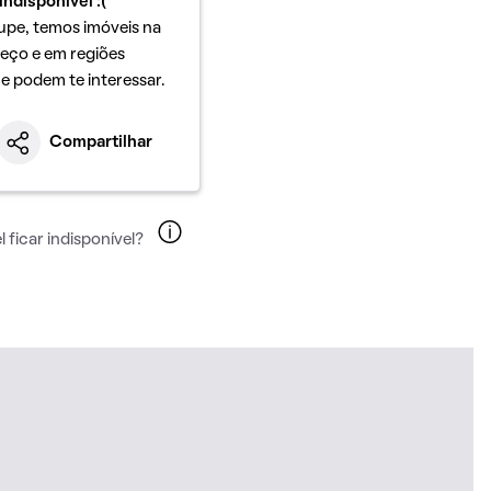
indisponível :(
upe, temos imóveis na
eço e em regiões
ue podem te interessar.
Compartilhar
 ficar indisponível?