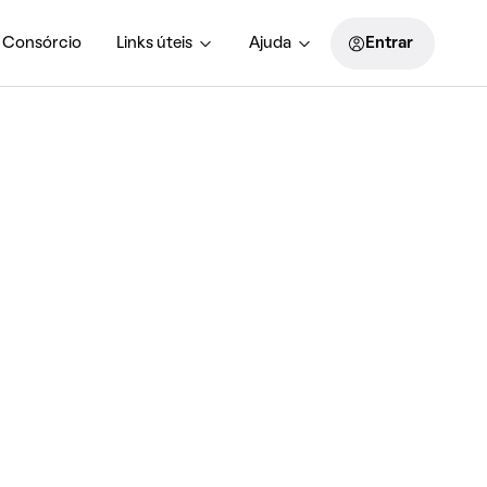
Consórcio
Links úteis
Ajuda
Entrar