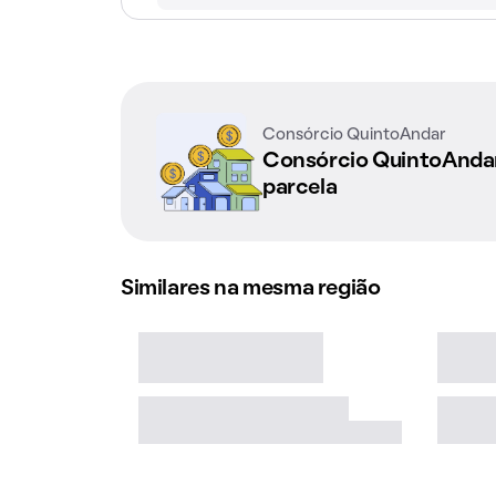
Consórcio QuintoAndar
Consórcio QuintoAnd
parcela
Similares na mesma região