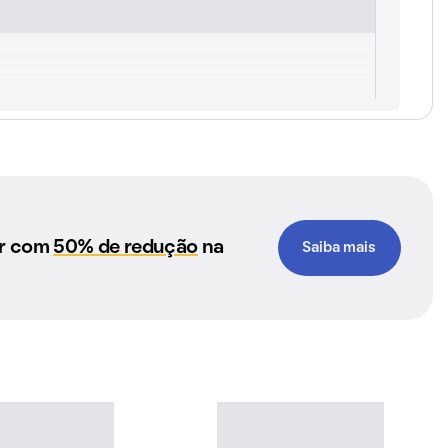
ar com
50% de redução
na
Saiba mais