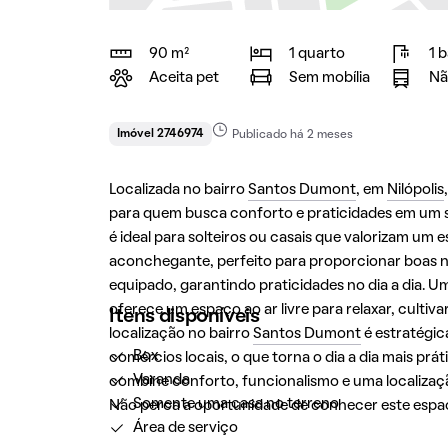
90 m²
1 quarto
1 
Aceita pet
Sem mobília
Nã
Imóvel 2746974
Publicado há 2 meses
Localizada no bairro
Santos Dumont
, em
Nilópolis
para quem busca conforto e praticidades em um s
é ideal para solteiros ou casais que valorizam um
aconchegante, perfeito para proporcionar boas n
equipado, garantindo praticidades no dia a dia. 
oferece um espaço ao ar livre para relaxar, cultiva
Itens disponíveis
localização no bairro
Santos Dumont
é estratégic
Box
comércios locais, o que torna o dia a dia mais pr
Varanda
combine conforto, funcionalismo e uma localizaçã
Somente uma casa no terreno
Não perca a oportunidade de conhecer este espaç
Área de serviço