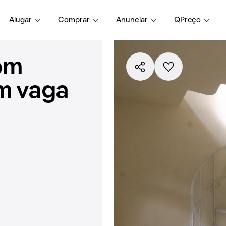
Alugar
Comprar
Anunciar
QPreço
om
em vaga