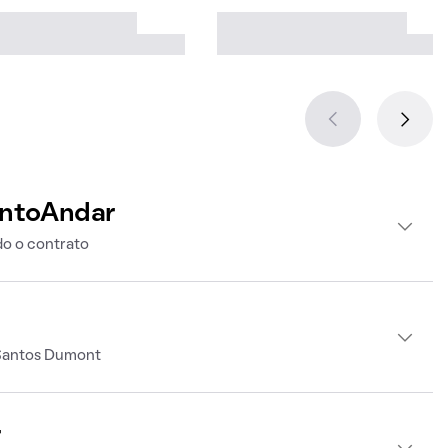
intoAndar
o o contrato
 Santos Dumont
r