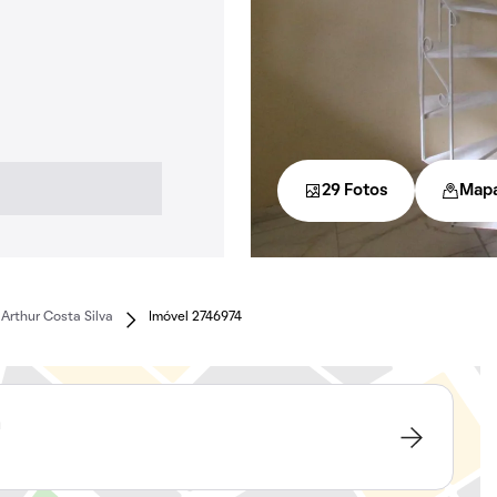
29 Fotos
Map
Arthur Costa Silva
Imóvel 2746974
a