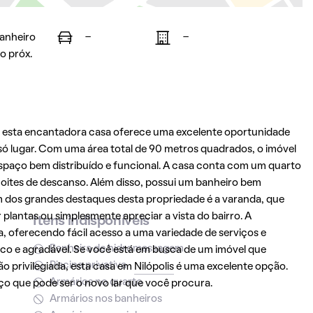
banheiro
-
-
o próx.
, esta encantadora casa oferece uma excelente oportunidade
ó lugar. Com uma área total de 90 metros quadrados, o imóvel
 espaço bem distribuído e funcional. A casa conta com um quarto
oites de descanso. Além disso, possui um banheiro bem
Um dos grandes destaques desta propriedade é a varanda, que
r plantas ou simplesmente apreciar a vista do bairro. A
Itens indisponíveis
a, oferecendo fácil acesso a uma variedade de serviços e
Banheira de hidromassagem
ático e agradável. Se você está em busca de um imóvel que
Piscina privativa
o privilegiada, esta casa em
Nilópolis
é uma excelente opção.
Armários no quarto
o que pode ser o novo lar que você procura.
Armários nos banheiros