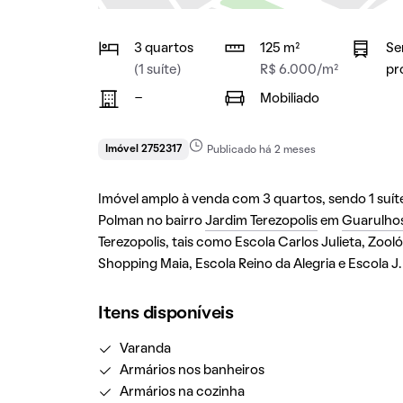
3 quartos
125 m²
Se
(1 suíte)
R$ 6.000/m²
pr
-
Mobiliado
Imóvel 2752317
Publicado há 2 meses
Imóvel amplo à venda com 3 quartos, sendo 1 suíte
Polman no bairro
Jardim Terezopolis
em
Guarulho
Terezopolis, tais como Escola Carlos Julieta, Zoo
Shopping Maia, Escola Reino da Alegria e Escola J.
Itens disponíveis
Varanda
Armários nos banheiros
Armários na cozinha