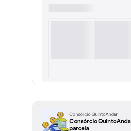
Consórcio QuintoAndar
Consórcio QuintoAnd
parcela