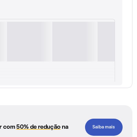
ar com
50% de redução
na
Saiba mais