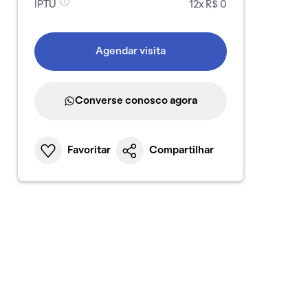
IPTU
12x R$ 0
Agendar visita
Converse conosco agora
Favoritar
Compartilhar