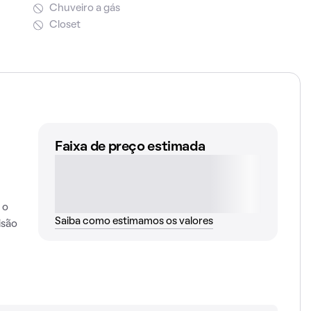
Chuveiro a gás
Closet
Faixa de preço estimada
 o
Saiba como estimamos os valores
isão