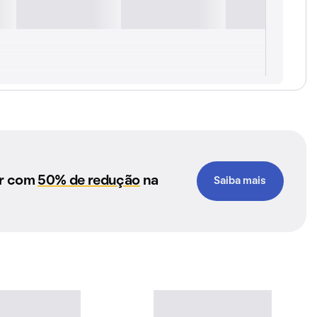
ar com
50% de redução
na
Saiba mais