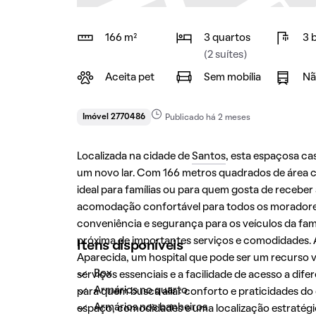
166 m²
3 quartos
3 
(2 suítes)
Aceita pet
Sem mobília
Nã
Imóvel 2770486
Publicado há 2 meses
Localizada na cidade de
Santos
, esta espaçosa c
um novo lar. Com 166 metros quadrados de área c
ideal para famílias ou para quem gosta de receber
acomodação confortável para todos os moradores
conveniência e segurança para os veículos da famí
próxima de importantes serviços e comodidades. A
Itens disponíveis
Aparecida, um hospital que pode ser um recurso
Box
serviços essenciais e a facilidade de acesso a di
Armários no quarto
para quem busca aliar conforto e praticidades do
Armários nos banheiros
espaço, comodidades e uma localização estratégi