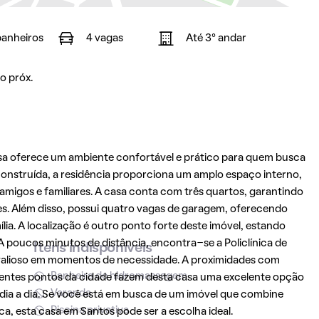
banheiros
4 vagas
Até 3° andar
o próx.
asa oferece um ambiente confortável e prático para quem busca
onstruída, a residência proporciona um amplo espaço interno,
 amigos e familiares. A casa conta com três quartos, garantindo
. Além disso, possui quatro vagas de garagem, oferecendo
lia. A localização é outro ponto forte deste imóvel, estando
 poucos minutos de distância, encontra-se a Policlínica de
Itens indisponíveis
 valioso em momentos de necessidade. A proximidades com
Banheira de hidromassagem
ferentes pontos da cidade fazem desta casa uma excelente opção
Varanda
 dia a dia. Se você está em busca de um imóvel que combine
Piscina privativa
ca, esta casa em
Santos
pode ser a escolha ideal.