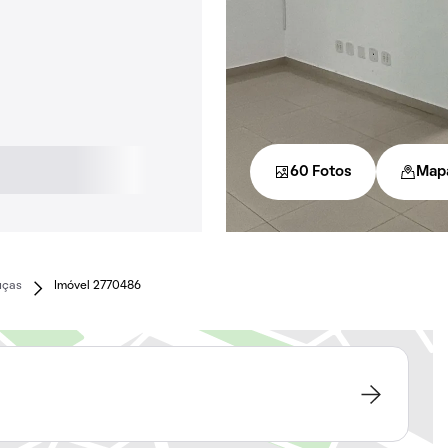
60 Fotos
Map
uças
Imóvel 2770486