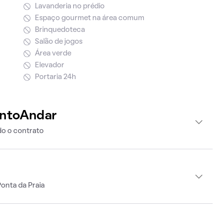
Lavanderia no prédio
Espaço gourmet na área comum
Brinquedoteca
Salão de jogos
Área verde
Elevador
Portaria 24h
intoAndar
o o contrato
onta da Praia