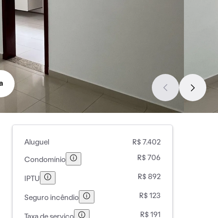
a
Aluguel
R$ 7.402
R$ 706
Condomínio
R$ 892
IPTU
R$ 123
Seguro incêndio
R$ 191
Taxa de serviço