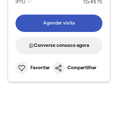
IPTU
12x R$ 75
Agendar visita
Converse conosco agora
Favoritar
Compartilhar