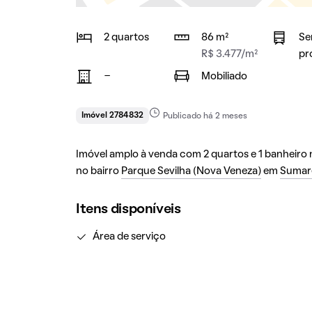
2 quartos
86 m²
Se
R$ 3.477/m²
pr
-
Mobiliado
Imóvel 2784832
Publicado há 2 meses
Imóvel amplo à venda com 2 quartos e 1 banheiro n
no bairro
Parque Sevilha (Nova Veneza)
em
Sumar
Itens disponíveis
Área de serviço