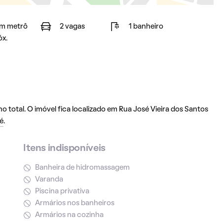
m metrô
2 vagas
1 banheiro
óx.
o total. O imóvel fica localizado em Rua José Vieira dos Santos
é
.
Itens indisponíveis
Banheira de hidromassagem
Varanda
Piscina privativa
Armários nos banheiros
Armários na cozinha