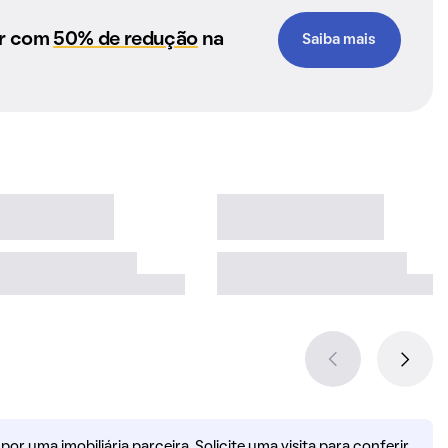
ar com
50% de redução
na
Saiba mais
r uma imobiliária parceira. Solicite uma visita para conferir.