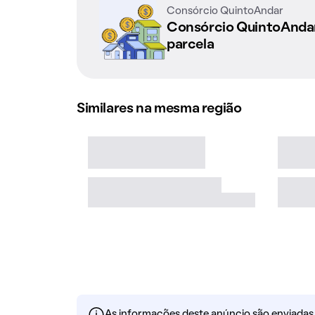
Consórcio QuintoAndar
Consórcio QuintoAnd
parcela
Similares na mesma região
As informações deste anúncio são enviadas po