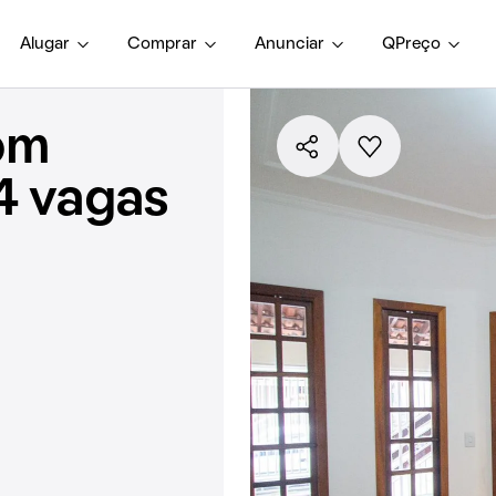
Alugar
Comprar
Anunciar
QPreço
om
4 vagas