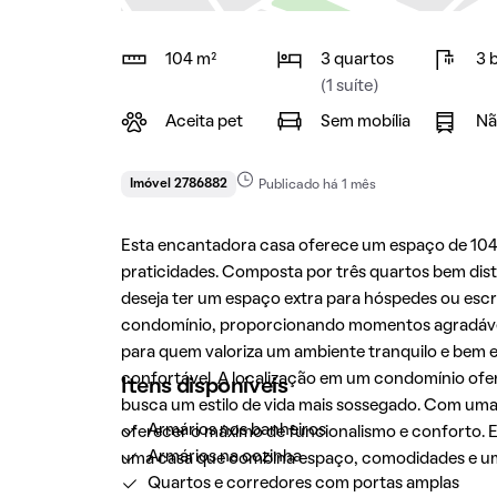
104 m²
3 quartos
3 
(1 suíte)
Aceita pet
Sem mobília
Nã
Imóvel 2786882
Publicado há 1 mês
Esta encantadora casa oferece um espaço de 104
praticidades. Composta por três quartos bem distr
deseja ter um espaço extra para hóspedes ou escr
condomínio, proporcionando momentos agradáveis
para quem valoriza um ambiente tranquilo e bem 
confortável. A localização em um condomínio ofe
Itens disponíveis
busca um estilo de vida mais sossegado. Com uma
Armários nos banheiros
oferecer o máximo de funcionalismo e conforto. 
Armários na cozinha
uma casa que combina espaço, comodidades e uma 
Quartos e corredores com portas amplas