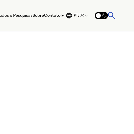
udos e Pesquisas
Sobre
Contato
PT/BR