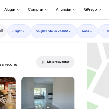
Alugar
Comprar
Anunciar
QPreço
Alugar
Aluguel: Até R$ 25.000
Casa
1+ q
Mais relevantes
e arredores