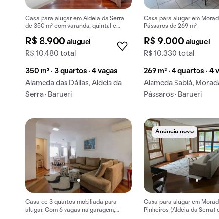
Casa para alugar em Aldeia da Serra
Casa para alugar em Morad
de 350 m² com varanda, quintal e
Pássaros de 269 m².
closet.
R$ 8.900
R$ 9.000
aluguel
aluguel
R$ 10.480 total
R$ 10.330 total
350 m² · 3 quartos · 4 vagas
269 m² · 4 quartos · 4 
Alameda das Dálias, Aldeia da
Alameda Sabiá, Morad
Serra · Barueri
Pássaros · Barueri
Anúncio novo
Casa de 3 quartos mobiliada para
Casa para alugar em Morad
alugar. Com 6 vagas na garagem,
Pinheiros (Aldeia da Serra) 
piscina e churrasqueira.