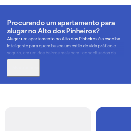
Procurando um apartamento para
alugar no Alto dos Pinheiros?
Alugar um apartamento no Alto dos Pinheiros é a escolha
inteligente para quem busca um estilo de vida prático e
seguro, em um dos bairros mais bem-conceituados da
Zona Oeste. A região combina a tranquilidade de suas ruas
arborizadas com uma infraestrutura urbana completa,
Mostrar mais
oferecendo o melhor dos dois mundos.
Morar em um apartamento aqui permite desfrutar da
segurança reforçada pela presença policial e da
conveniência de ter uma vasta rede de serviços por perto,
incluindo supermercados, farmácias e centros médicos. A
mobilidade é um dos grandes atrativos, com múltiplas
linhas de ônibus e acesso direto a avenidas estratégicas
como a Raja Gabaglia e a Barão Homem de Melo, que