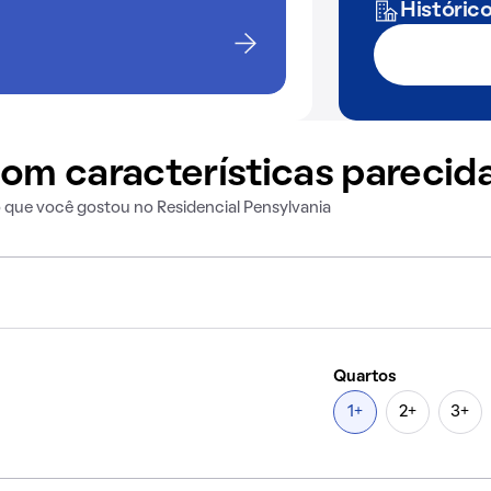
Históric
om características parecid
 que você gostou no Residencial Pensylvania
Quartos
1+
2+
3+