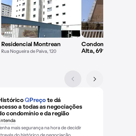
Residencial Montrean
Condomínio em Rua
Alta, 691
Rua Nogueira de Paiva, 120
Histórico
Q
Preço
te dá
acesso a todas as negociações
do condomínio e da região
Entenda
Tenha mais segurança na hora de decidir
através do histórico de negociação