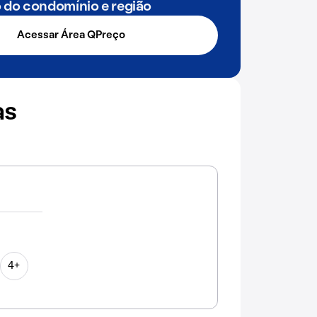
o do condomínio e região
Acessar Área QPreço
as
4+