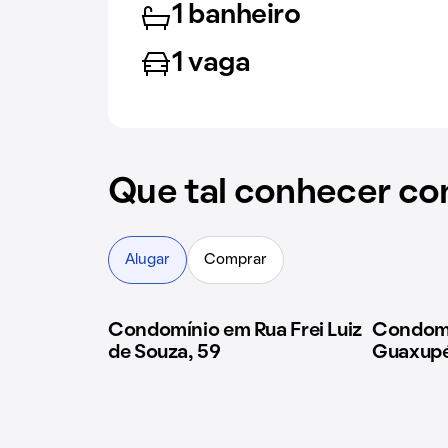
1 banheiro
1 vaga
Que tal conhecer co
Alugar
Comprar
Condomínio em Rua Frei Luiz
Condomí
1 imóvel disponível
de Souza, 59
Guaxupé