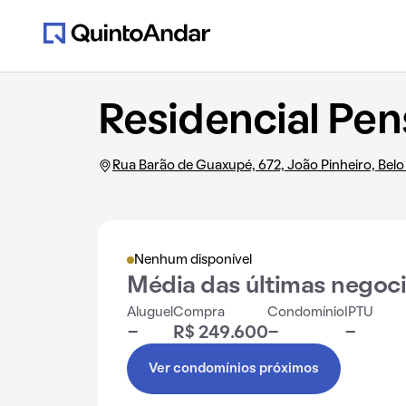
Residencial Pen
Rua Barão de Guaxupé, 672, João Pinheiro, Belo
Nenhum disponível
Média das últimas negoc
Aluguel
Compra
Condomínio
IPTU
-
R$ 249.600
-
-
Ver condomínios próximos