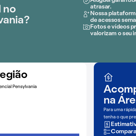
Aluguel garantid
atrasar.
l no
Nossa plataforma
vania?
de acessos sema
Fotos e vídeos pr
valorizam o seu i
região
encial Pensylvania
Acomp
na
Áre
Para uma rápid
tenha o que pre
Estimativ
Comparaç