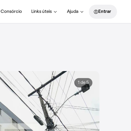
Consórcio
Links úteis
Ajuda
Entrar
1 de 5