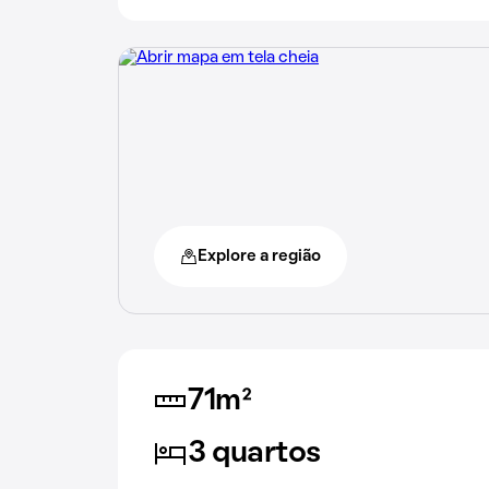
Explore a região
71m²
3 quartos