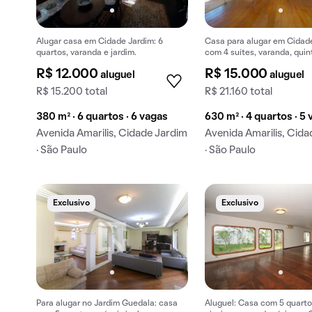
Alugar casa em Cidade Jardim: 6
Casa para alugar em Cidad
quartos, varanda e jardim.
com 4 suítes, varanda, quint
R$ 12.000
R$ 15.000
aluguel
aluguel
R$ 15.200 total
R$ 21.160 total
380 m² · 6 quartos · 6 vagas
630 m² · 4 quartos · 5
Avenida Amarilis, Cidade Jardim
Avenida Amarilis, Cid
· São Paulo
· São Paulo
Exclusivo
Exclusivo
Para alugar no Jardim Guedala: casa
Aluguel: Casa com 5 quartos