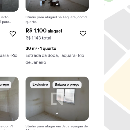
uarto.
Studio para aluguel na Taquara, com 1
l para
quarto.
R$ 1.100
aluguel
R$ 1.143 total
30 m² · 1 quarto
ara · Rio
Estrada da Soca, Taquara · Rio
de Janeiro
 preço
Exclusivo
Baixou o preço
ue com 1
Studio para alugar em Jacarepaguá de