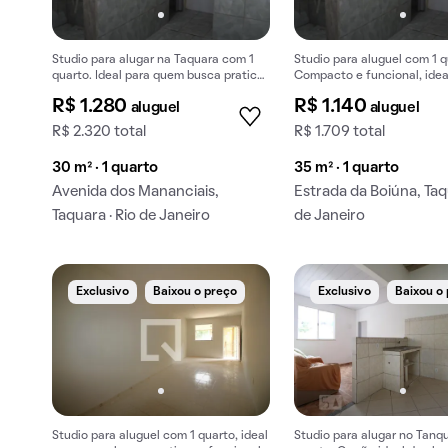
Studio para alugar na Taquara com 1
Studio para aluguel com 1 q
quarto. Ideal para quem busca praticar
Compacto e funcional, idea
o dia a dia no bairro.
quem busca praticidades.
R$ 1.280
R$ 1.140
aluguel
aluguel
R$ 2.320 total
R$ 1.709 total
30 m² · 1 quarto
35 m² · 1 quarto
Avenida dos Mananciais,
Estrada da Boiúna, Taqu
Taquara · Rio de Janeiro
de Janeiro
Exclusivo
Baixou o preço
Exclusivo
Baixou o
Studio para aluguel com 1 quarto, ideal
Studio para alugar no Tanq