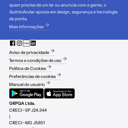
quem precisa de um lar ou anuncia com a gente, o
QuintoAndar aposta em design, segurança e tecnologia
de ponta.
Mais informações
Aviso de privacidade
Termos e condições de uso
Política de Cookies
Preferências de cookies
Manual do usuário
GRPQA Ltda.
CRECI-SP J24.344
|
CRECI-MG J5851