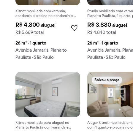
Kitnet mobiliada com varanda,
Studio mobiliado com vara
academia e piscina no condomínio.
Planalto Paulista, 1 quarto, 
Ideal para aluguel. 1 quarto.
R$ 4.800
R$ 3.880
aluguel
aluguel
R$ 5.669 total
R$ 4.840 total
26 m² · 1 quarto
26 m² · 1 quarto
Avenida Jamaris, Planalto
Avenida Jamaris, Plana
Paulista · São Paulo
Paulista · São Paulo
Baixou o preço
Kitnet mobiliada para aluguel no
Alugar kitnet mobiliada e
Planalto Paulista com varanda e
com 1 quarto e piscina no 
piscina no condomínio.