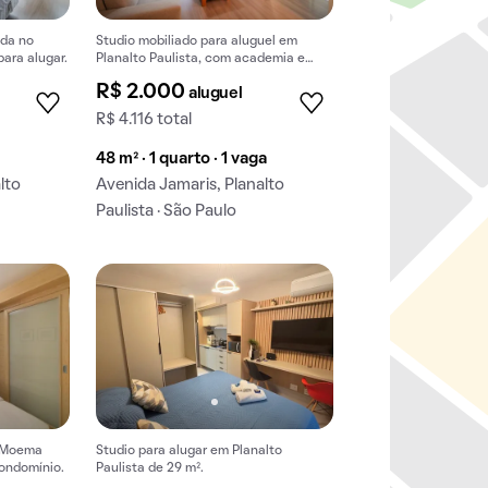
nda no
Studio mobiliado para aluguel em
para alugar.
Planalto Paulista, com academia e
pets permitidos.
R$ 2.000
aluguel
R$ 4.116 total
48 m² · 1 quarto · 1 vaga
lto
Avenida Jamaris, Planalto
Paulista · São Paulo
m Moema
Studio para alugar em Planalto
condomínio.
Paulista de 29 m².