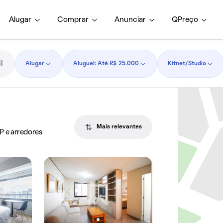
Alugar
Comprar
Anunciar
QPreço
Alugar
Aluguel: Até R$ 25.000
Kitnet/Studio
Mais relevantes
SP e arredores