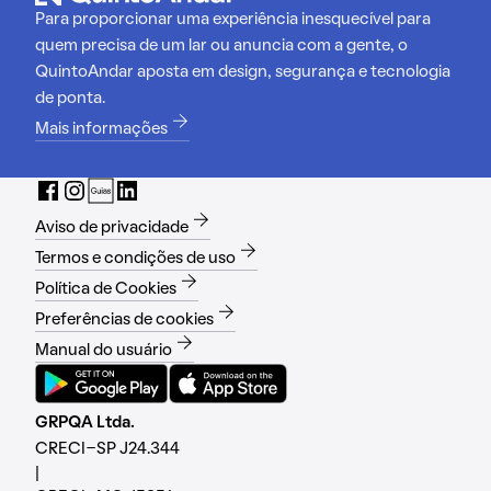
Para proporcionar uma experiência inesquecível para
quem precisa de um lar ou anuncia com a gente, o
QuintoAndar aposta em design, segurança e tecnologia
de ponta.
Mais informações
Aviso de privacidade
Termos e condições de uso
Política de Cookies
Preferências de cookies
Manual do usuário
GRPQA Ltda.
CRECI-SP J24.344
|