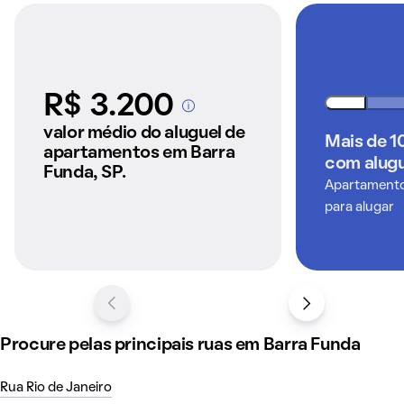
R$ 3.200
A partir dos imóveis
anunciados pelo
valor médio do aluguel de
Mais de 1
QuintoAndar
apartamentos em Barra
com alugu
Funda, SP.
Apartamentos
para alugar
Procure pelas principais ruas em Barra Funda
Rua Rio de Janeiro