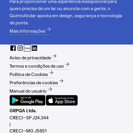
Para proporcionar uma experiência inesquecível para
quem precisa de um lar ou anuncia com a gente, o
QuintoAndar aposta em design, segurança e tecnologia
de ponta.
Mais informações
Aviso de privacidade
Termos e condições de uso
Política de Cookies
Preferências de cookies
Manual do usuário
GRPQA Ltda.
CRECI-SP J24.344
|
CRECI-MG J5851