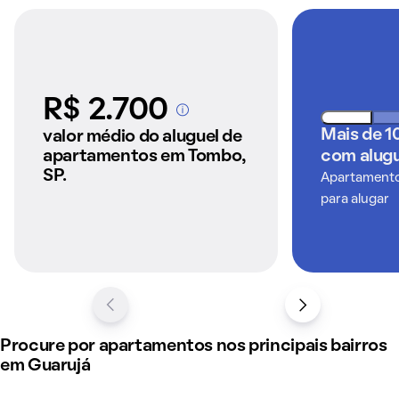
R$ 2.700
A partir dos imóveis
anunciados pelo
Mais de 1
valor médio do aluguel de
QuintoAndar
apartamentos em Tombo,
com alugu
SP.
Apartamentos
para alugar
Procure por apartamentos nos principais bairros
em Guarujá