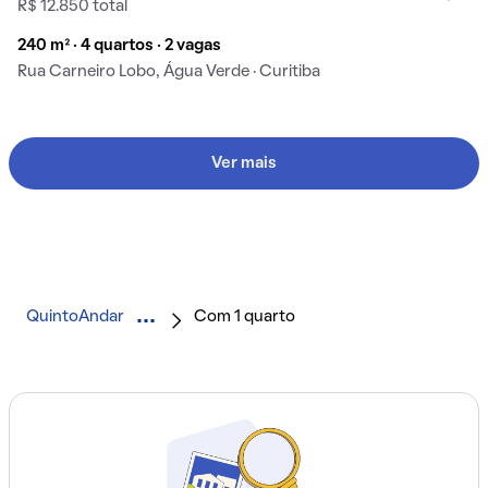
R$ 12.850 total
240 m² · 4 quartos · 2 vagas
Rua Carneiro Lobo, Água Verde · Curitiba
Ver mais
QuintoAndar
Com 1 quarto