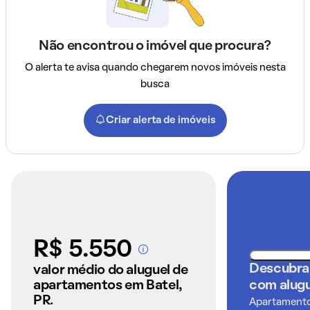
Não encontrou o imóvel que procura?
O alerta te avisa quando chegarem novos imóveis nesta
busca
Criar alerta de imóveis
R$ 5.550
A partir dos imóveis
anunciados pelo
Descubra
valor médio do aluguel de
QuintoAndar
apartamentos em Batel,
com alugu
PR.
Apartamentos