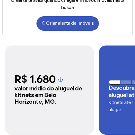
O alerta te avisa quando chegarem novos imóveis nesta
busca
Criar alerta de imóveis
R$ 1.680
A partir dos imóveis
anunciados pelo
Descubra
valor médio do aluguel de
QuintoAndar
kitnets em Belo
aluguel a
Horizonte, MG.
Kitnets até 1
alugar